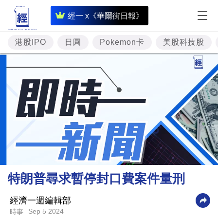
即
經一 x《華爾街日報》
時
財
港股IPO
日圓
Pokemon卡
美股科技股
經
專
題
投
資
樓
市
理
特朗普尋求暫停封口費案件量刑
財
商
經濟一週編輯部
Sep 5 2024
時事
業