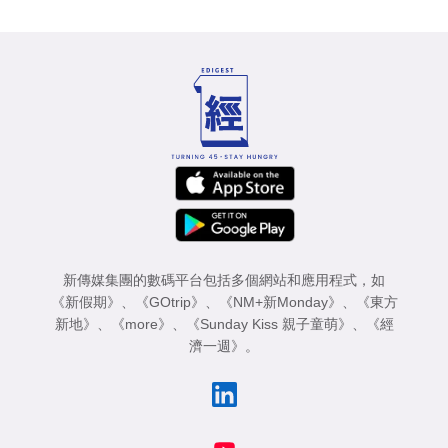
新傳媒集團的數碼平台包括多個網站和應用程式，如
《新假期》
、
《GOtrip》
、
《NM+新Monday》
、
《東方
新地》
、
《more》
、
《Sunday Kiss 親子童萌》
、
《經
濟一週》
。