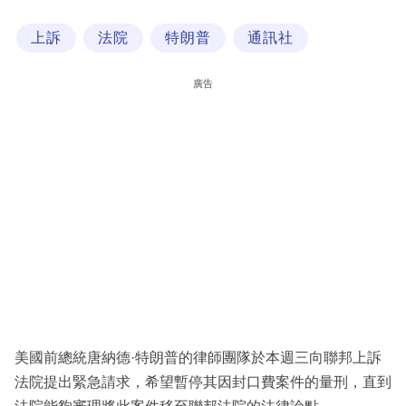
科
上訴
法院
特朗普
通訊社
技
職
廣告
場
生
活
時
事
專
欄
訂
閱
美國前總統唐納德·特朗普的律師團隊於本週三向聯邦上訴
專
法院提出緊急請求，希望暫停其因封口費案件的量刑，直到
區