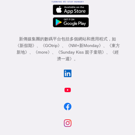
新傳媒集團的數碼平台包括多個網站和應用程式，如
《新假期》
、
《GOtrip》
、
《NM+新Monday》
、
《東方
新地》
、
《more》
、
《Sunday Kiss 親子童萌》
、
《經
濟一週》
。