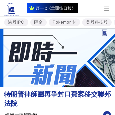
即
經一 x《華爾街日報》
時
財
港股IPO
匯金
Pokemon卡
美股科技股
經
專
題
投
資
樓
市
理
特朗普律師團再爭封口費案移交聯邦
財
法院
商
業