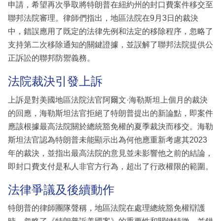
申請，希望再次爭取將特朗普在紐約州的封口費案件移交至
聯邦法院審理。律師們指出，地區法院在9月3日的裁決
中，錯誤應用了既定的法律先例和法定的移除程序，忽略了
支持第二次移除通知的關鍵證據，並誤解了聯邦法院提供公
正訴訟的聯邦防禦義務。
法院裁決引發上訴
上訴是對美國地區法院法官阿爾文·海勒斯坦上個月的裁決
的回應，海勒斯坦法官拒絕了特朗普提出的新論點，即案件
應該根據最高法院關於總統豁免權的夏季裁決而移交。海勒
斯坦法官認為特朗普未能顯示出為何他應重新考慮其2023
年的裁決，並指出最高法院的意見並未影響他之前的結論，
即封口費支付是私人非官方行為，超出了行政權限的範圍。
法律爭議及後續動作
特朗普的律師團隊聲稱，地區法院在處理總統豁免權辯護