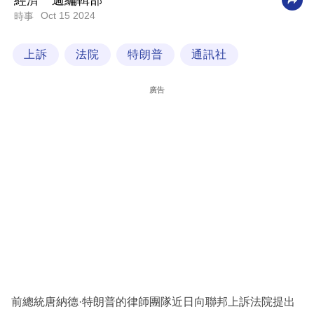
經濟一週編輯部
Oct 15 2024
時事
科
技
上訴
法院
特朗普
通訊社
職
場
廣告
生
活
時
事
專
欄
訂
閱
專
前總統唐納德·特朗普的律師團隊近日向聯邦上訴法院提出
區