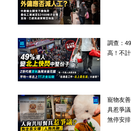
調查：4
高！不計
寵物友善
具惹爭議
煞停安排