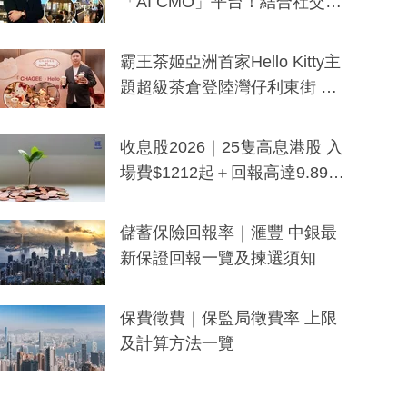
「AI CMO」平台！結合社交聆
聽與廣東話大模型 助中小企數
分鐘生成「貼地」宣傳短片
霸王茶姬亞洲首家Hello Kitty主
題超級茶倉登陸灣仔利東街 推
出首創「伯爵紅茶色」Hello Kitt
y及香港限定特調系列
收息股2026｜25隻高息港股 入
場費$1212起＋回報高達9.89
厘！持續更新
儲蓄保險回報率｜滙豐 中銀最
新保證回報一覽及揀選須知
保費徵費｜保監局徵費率 上限
及計算方法一覽