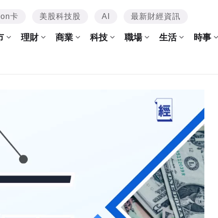
mon卡
美股科技股
AI
最新財經資訊
市
理財
商業
科技
職場
生活
時事