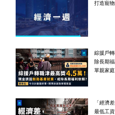
打造寵物
綜援戶轉
除長期福
單親家庭
「經濟差
最低工資