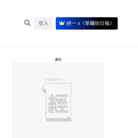
登入
經一 x《華爾街日報》
廣告