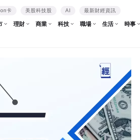
mon卡
美股科技股
AI
最新財經資訊
市
理財
商業
科技
職場
生活
時事