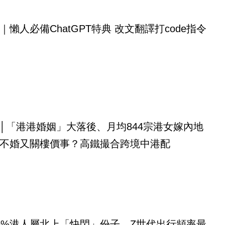
｜懶人必備ChatGPT特典 改文翻譯打code指令
│「港港婚姻」大落後、月均844宗港女嫁內地
不婚又關樓價事？高鐵撮合跨境中港配
9%港人屬北上「快閃」份子、Z世代出行頻率最