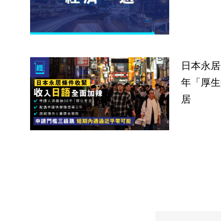
日本永居
年「厚生
居