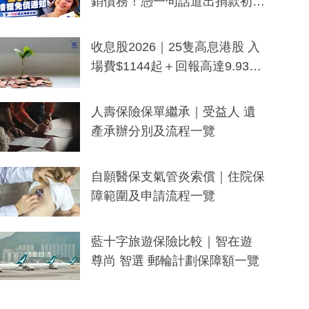
銷債務！憑一句話道出捐款初
衷：加州26萬人接獲免債通知、
一度被誤當詐騙手段
收息股2026｜25隻高息港股 入
場費$1144起＋回報高達9.93
厘！持續更新
人壽保險保單繼承｜受益人 遺
產承辦分別及流程一覽
自願醫保支氣管炎索償｜住院保
障範圍及申請流程一覽
藍十字旅遊保險比較｜智在遊
尊尚 智選 郵輪計劃保障額一覽