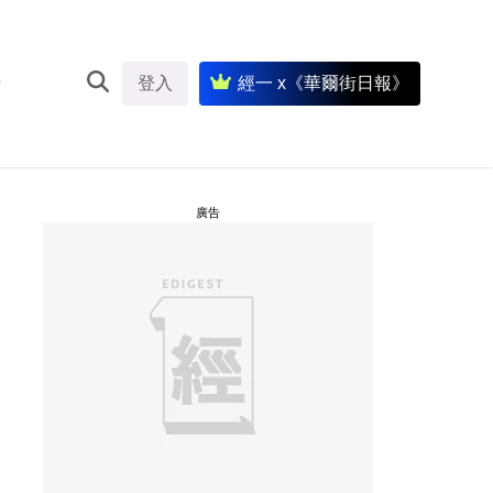
登入
經一 x《華爾街日報》
廣告