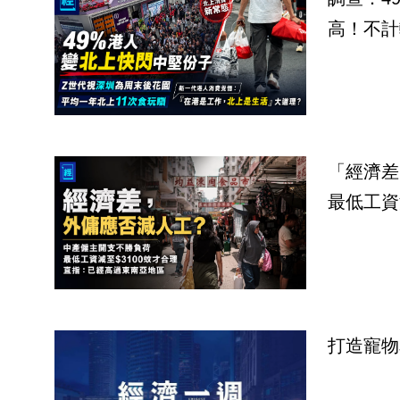
高！不計
「經濟差
最低工資
打造寵物