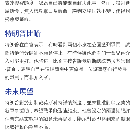
表達樂觀態度，認為自己將能獨自解決此事。然而，談判進
展緩慢，無人機攻擊日益致命，談判立場固執不變，使得局
勢愈發嚴峻。
特朗普比喻
特朗普在白宮表示，有時看到兩個小孩在公園激烈爭鬥，試
圖將他們分開卻不願意停止，有時候讓他們爭鬥一會兒再介
入可能更好。他將這一比喻直接告訴俄羅斯總統弗拉基米爾
·普京，表明自己在這場衝突中更像是一位讓事態自行發展
的裁判，而非介入者。
未來展望
特朗普對於新制裁莫斯科持謹慎態度，並未批准對烏克蘭的
新軍事援助，希望戰爭能迅速結束。他曾設定的兩週期限評
估普京結束戰爭的誠意未再提及，顯示對於即將到來的期限
採取行動的期望不高。