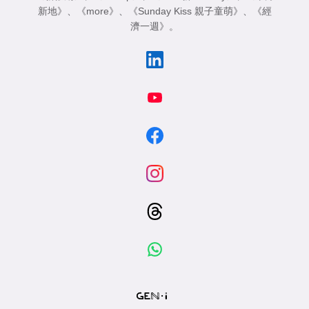
新地》
、
《more》
、
《Sunday Kiss 親子童萌》
、
《經
濟一週》
。