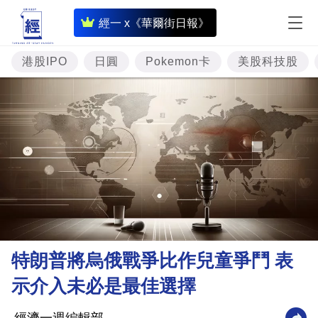
即
經一 x《華爾街日報》
時
財
港股IPO
日圓
Pokemon卡
美股科技股
經
專
題
投
資
樓
市
理
特朗普將烏俄戰爭比作兒童爭鬥 表
財
示介入未必是最佳選擇
商
業