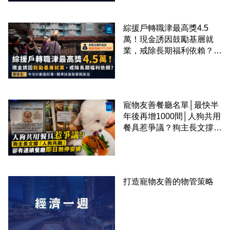
綜援戶轉職津最高獎4.5
萬！現金誘因鼓勵基層就
業，戒除長期福利依賴？鄧
家彪：今次計劃是好事，精
準扶貧助單親家庭
寵物友善餐廳名單│最快半
年後再增1000間│人狗共用
餐具惹爭議？狗主長文撐
「人狗共融」 卻有連鎖餐
廳即日煞停安排
打造寵物友善的物管策略