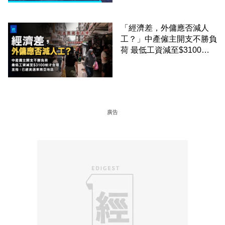
「經濟差，外傭應否減人
工？」中產僱主開支不勝負
荷 最低工資減至$3100蚊
才合理：已經高過東南亞地
區
廣告