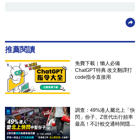
推薦閱讀
免費下載｜懶人必備
ChatGPT特典 改文翻譯打
code指令直接用
調查：49%港人屬北上「快
閃」份子、Z世代出行頻率
最高！不計較交通時間隱形
成本 跨境擁抱大灣區生活
圈