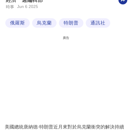
經濟一週編輯部
Jun 6 2025
時事
科
技
俄羅斯
烏克蘭
特朗普
通訊社
職
場
廣告
生
活
時
事
專
欄
訂
閱
專
美國總統唐納德·特朗普近月來對於烏克蘭衝突的解決持續
區