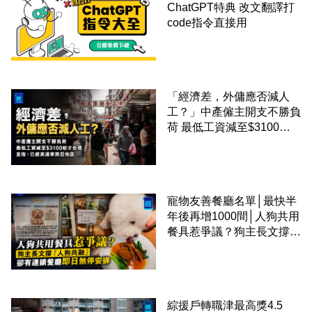
ChatGPT特典 改文翻譯打
code指令直接用
「經濟差，外傭應否減人
工？」中產僱主開支不勝負
荷 最低工資減至$3100蚊
才合理：已經高過東南亞地
區
寵物友善餐廳名單│最快半
年後再增1000間│人狗共用
餐具惹爭議？狗主長文撐
「人狗共融」 卻有連鎖餐
廳即日煞停安排
綜援戶轉職津最高獎4.5