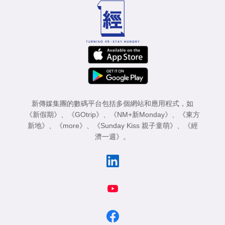
新傳媒集團的數碼平台包括多個網站和應用程式，如
《新假期》
、
《GOtrip》
、
《NM+新Monday》
、
《東方
新地》
、
《more》
、
《Sunday Kiss 親子童萌》
、
《經
濟一週》
。