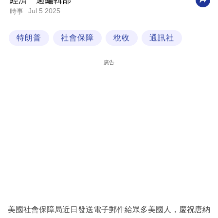
經濟一週編輯部
Jul 5 2025
時事
科
技
特朗普
社會保障
稅收
通訊社
職
場
廣告
生
活
時
事
專
欄
訂
閱
專
美國社會保障局近日發送電子郵件給眾多美國人，慶祝唐納
區