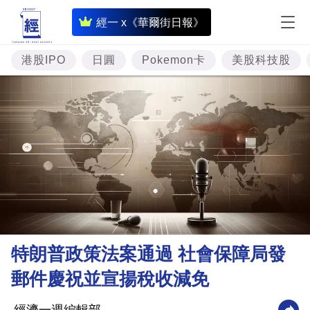
即
經一 x《華爾街日報》
時
財
港股IPO
日圓
Pokemon卡
美股科技股
經
專
題
投
資
樓
市
理
特朗普政策法案通過 社會保障局發
財
郵件慶祝並宣揚稅收減免
商
業