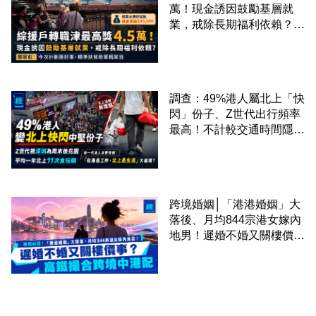
萬！現金誘因鼓勵基層就
業，戒除長期福利依賴？鄧
家彪：今次計劃是好事，精
準扶貧助單親家庭
調查：49%港人屬北上「快
閃」份子、Z世代出行頻率
最高！不計較交通時間隱形
成本 跨境擁抱大灣區生活
圈
跨境婚姻│「港港婚姻」大
落後、月均844宗港女嫁內
地男！遲婚不婚又關樓價
事？高鐵撮合跨境中港配