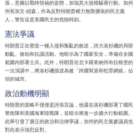
張，意圖以戰時領袖的姿態，加強其大規模驅逐行動。加州
州長加文·紐森，作為反對特朗普權力無限擴張的民主黨
人，警告這是美國民主的危險時刻。
憲法爭議
特朗普正在塑造一種入侵和叛亂的敘述，誇大洛杉磯的局部
動亂、搶劫和抗議活動。他暗示為了國家安全，準備在全國
範圍內部署士兵。此外，特朗普在北卡羅來納州布拉格堡的
一次演講中，將洛杉磯描述為被「跨國幫派和犯罪網絡」佔
領的城市。
政治動機明顯
特朗普的策略不僅僅是誇張言論，他還在洛杉磯部署了國民
警衛隊和美國海軍陸戰隊，並暗示將進一步擴大行動範圍。
此舉引發了廣泛的政治和法律爭議，加州的民主黨參議員也
對此表示強烈反對。