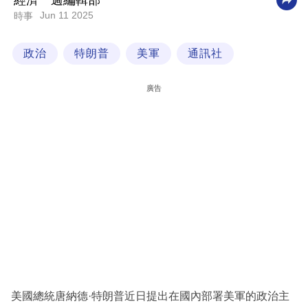
經濟一週編輯部
Jun 11 2025
時事
科
技
政治
特朗普
美軍
通訊社
職
場
廣告
生
活
時
事
專
欄
訂
閱
專
美國總統唐納德·特朗普近日提出在國內部署美軍的政治主
區