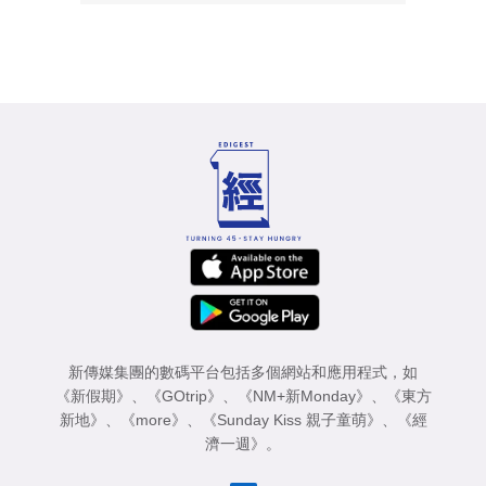
新傳媒集團的數碼平台包括多個網站和應用程式，如
《新假期》
、
《GOtrip》
、
《NM+新Monday》
、
《東方
新地》
、
《more》
、
《Sunday Kiss 親子童萌》
、
《經
濟一週》
。