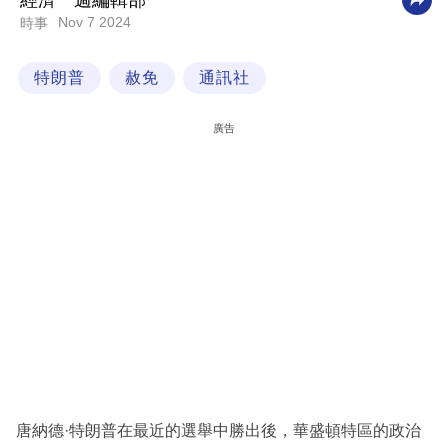
經濟一週編輯部
Nov 7 2024
時事
科
技
特朗普
赦免
通訊社
職
場
廣告
生
活
時
事
專
欄
訂
閱
專
唐納德·特朗普在最近的選舉中勝出後，華盛頓特區的政治
區