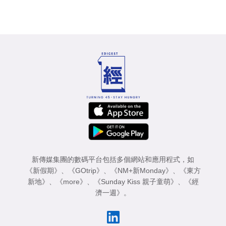
新傳媒集團的數碼平台包括多個網站和應用程式，如
《新假期》
、
《GOtrip》
、
《NM+新Monday》
、
《東方
新地》
、
《more》
、
《Sunday Kiss 親子童萌》
、
《經
濟一週》
。