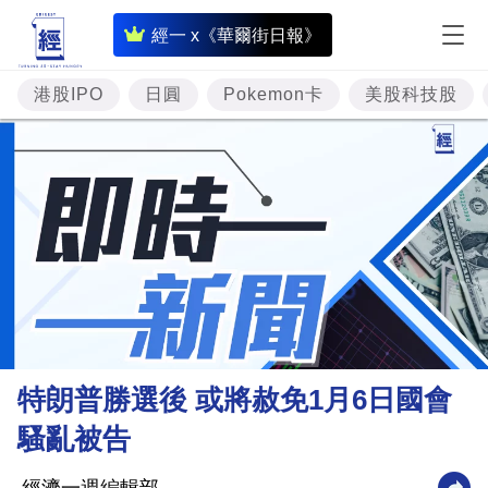
即
經一 x《華爾街日報》
時
財
港股IPO
日圓
Pokemon卡
美股科技股
經
專
題
投
資
樓
市
理
特朗普勝選後 或將赦免1月6日國會
財
騷亂被告
商
業