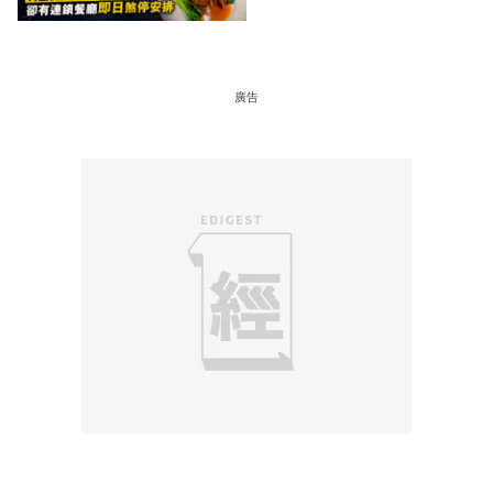
廳即日煞停安排
廣告