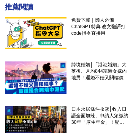
推薦閱讀
免費下載｜懶人必備
ChatGPT特典 改文翻譯打
code指令直接用
跨境婚姻│「港港婚姻」大
落後、月均844宗港女嫁內
地男！遲婚不婚又關樓價
事？高鐵撮合跨境中港配
日本永居條件收緊│收入日
語全面加辣、申請人須繳納
30年「厚生年金」！配偶
申請快變慢 趕絕境外土豪