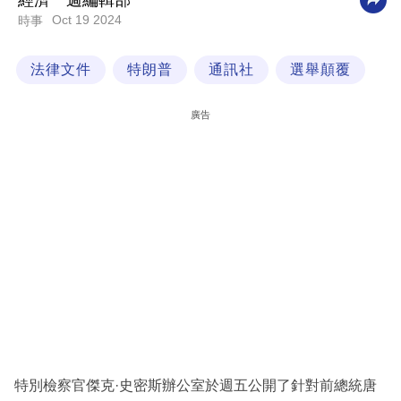
經濟一週編輯部
Oct 19 2024
時事
科
技
法律文件
特朗普
通訊社
選舉顛覆
職
場
廣告
生
活
時
事
專
欄
訂
閱
專
特別檢察官傑克·史密斯辦公室於週五公開了針對前總統唐
區