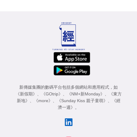
新傳媒集團的數碼平台包括多個網站和應用程式，如
《新假期》
、
《GOtrip》
、
《NM+新Monday》
、
《東方
新地》
、
《more》
、
《Sunday Kiss 親子童萌》
、
《經
濟一週》
。