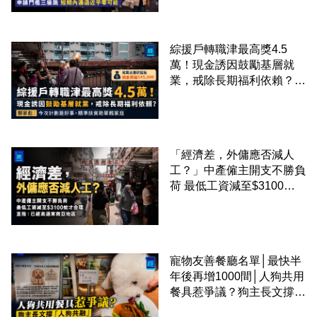
課金移居
綜援戶轉職津最高獎4.5
萬！現金誘因鼓勵基層就
業，戒除長期福利依賴？鄧
家彪：今次計劃是好事，精
準扶貧助單親家庭
「經濟差，外傭應否減人
工？」中產僱主開支不勝負
荷 最低工資減至$3100蚊
才合理：已經高過東南亞地
區
寵物友善餐廳名單│最快半
年後再增1000間│人狗共用
餐具惹爭議？狗主長文撐
「人狗共融」 卻有連鎖餐