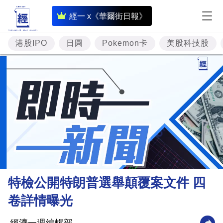
即
經一 x《華爾街日報》
時
財
港股IPO
日圓
Pokemon卡
美股科技股
經
專
題
投
資
樓
市
理
特檢公開特朗普選舉顛覆案文件 四
財
卷詳情曝光
商
業