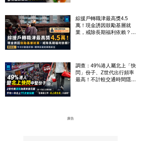
綜援戶轉職津最高獎4.5
萬！現金誘因鼓勵基層就
業，戒除長期福利依賴？鄧
家彪：今次計劃是好事，精
準扶貧助單親家庭
調查：49%港人屬北上「快
閃」份子、Z世代出行頻率
最高！不計較交通時間隱形
成本 跨境擁抱大灣區生活
圈
廣告