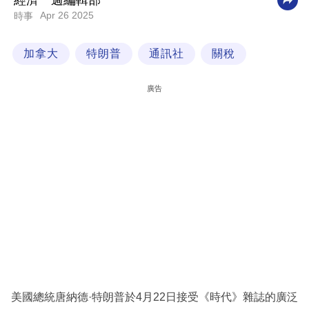
經濟一週編輯部
Apr 26 2025
時事
科
技
加拿大
特朗普
通訊社
關稅
職
場
廣告
生
活
時
事
專
欄
訂
閱
專
美國總統唐納德·特朗普於4月22日接受《時代》雜誌的廣泛
區