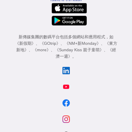
新傳媒集團的數碼平台包括多個網站和應用程式，如
《新假期》
、
《GOtrip》
、
《NM+新Monday》
、
《東方
新地》
、
《more》
、
《Sunday Kiss 親子童萌》
、
《經
濟一週》
。