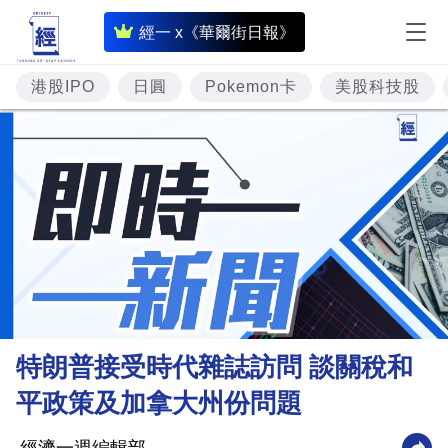
即
經一 x《華爾街日報》
時
財
港股IPO
日圓
Pokemon卡
美股科技股
經
專
題
投
資
樓
市
理
特朗普接受時代雜誌訪問 談關稅和
財
平政策及加拿大州份問題
商
業