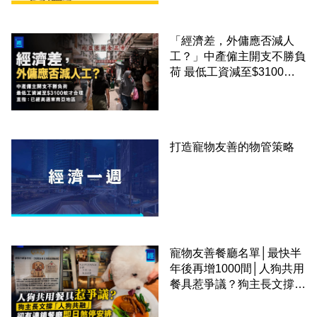
「經濟差，外傭應否減人
工？」中產僱主開支不勝負
荷 最低工資減至$3100蚊
才合理：已經高過東南亞地
區
打造寵物友善的物管策略
寵物友善餐廳名單│最快半
年後再增1000間│人狗共用
餐具惹爭議？狗主長文撐
「人狗共融」 卻有連鎖餐
廳即日煞停安排