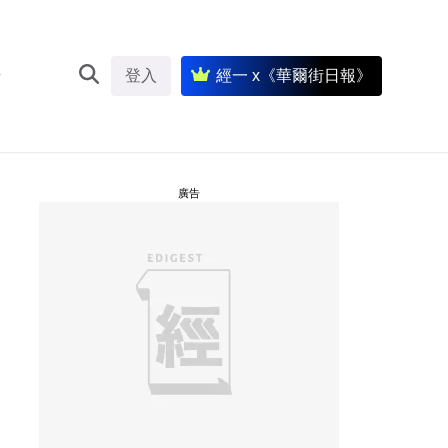
登入
經一 x《華爾街日報》
廣告