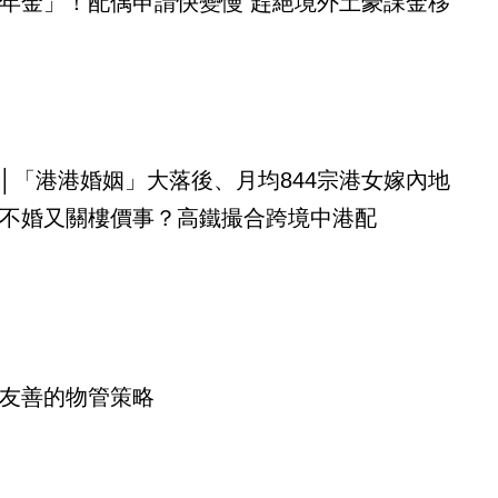
年金」！配偶申請快變慢 趕絕境外土豪課金移
│「港港婚姻」大落後、月均844宗港女嫁內地
不婚又關樓價事？高鐵撮合跨境中港配
友善的物管策略