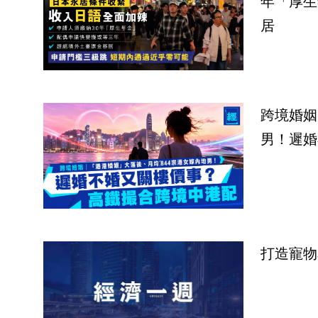
年「厚生
居
跨境婚姻
男！遲婚
打造寵物