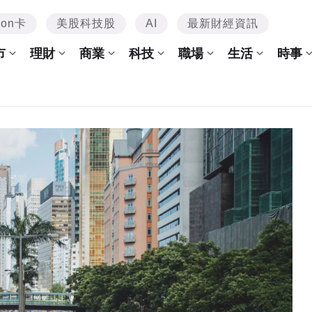
mon卡
美股科技股
AI
最新財經資訊
市
理財
商業
科技
職場
生活
時事