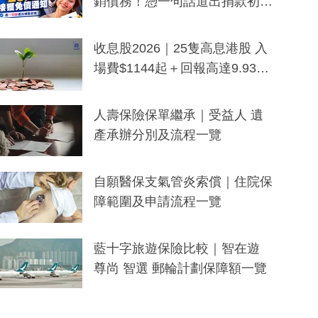
銷債務！憑一句話道出捐款初
衷：加州26萬人接獲免債通知、
一度被誤當詐騙手段
收息股2026｜25隻高息港股 入
場費$1144起＋回報高達9.93
厘！持續更新
人壽保險保單繼承｜受益人 遺
產承辦分別及流程一覽
自願醫保支氣管炎索償｜住院保
障範圍及申請流程一覽
藍十字旅遊保險比較｜智在遊
尊尚 智選 郵輪計劃保障額一覽