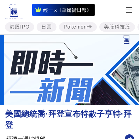
即
經一 x《華爾街日報》
時
財
港股IPO
日圓
Pokemon卡
美股科技股
經
專
題
投
資
樓
市
理
美國總統喬·拜登宣布特赦子亨特·拜
財
登
商
業