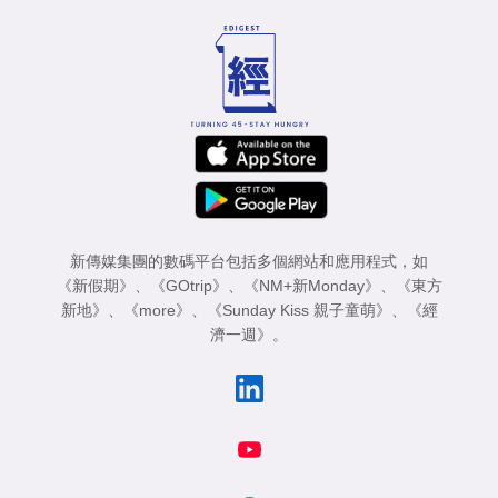
新傳媒集團的數碼平台包括多個網站和應用程式，如
《新假期》
、
《GOtrip》
、
《NM+新Monday》
、
《東方
新地》
、
《more》
、
《Sunday Kiss 親子童萌》
、
《經
濟一週》
。