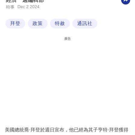
經濟一週編輯部
Dec 2 2024
時事
科
技
拜登
政策
特赦
通訊社
職
場
廣告
生
活
時
事
專
欄
訂
閱
專
美國總統喬·拜登於週日宣布，他已經為其子亨特·拜登獲得
區