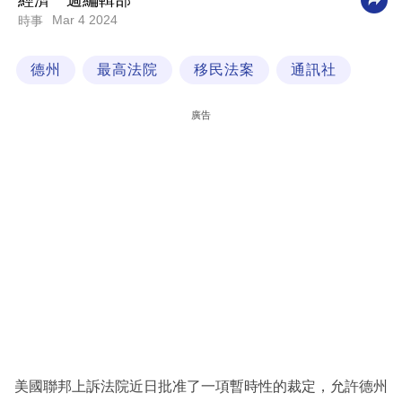
經濟一週編輯部
Mar 4 2024
時事
科
技
德州
最高法院
移民法案
通訊社
職
場
廣告
生
活
時
事
專
欄
訂
閱
專
美國聯邦上訴法院近日批准了一項暫時性的裁定，允許德州
區