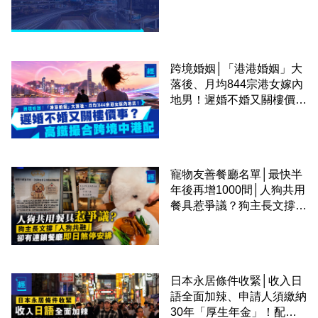
跨境婚姻│「港港婚姻」大
落後、月均844宗港女嫁內
地男！遲婚不婚又關樓價
事？高鐵撮合跨境中港配
寵物友善餐廳名單│最快半
年後再增1000間│人狗共用
餐具惹爭議？狗主長文撐
「人狗共融」 卻有連鎖餐
廳即日煞停安排
日本永居條件收緊│收入日
語全面加辣、申請人須繳納
30年「厚生年金」！配偶