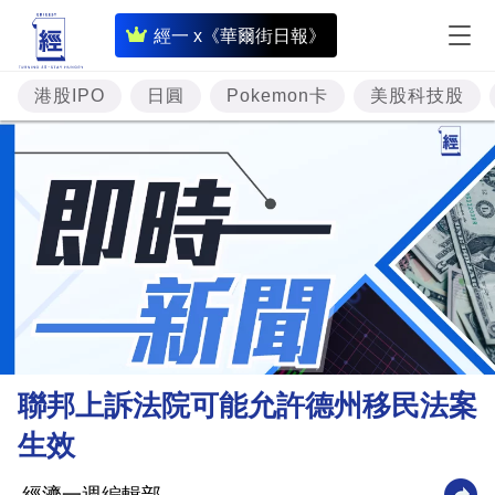
即
經一 x《華爾街日報》
時
財
港股IPO
日圓
Pokemon卡
美股科技股
經
專
題
投
資
樓
市
理
聯邦上訴法院可能允許德州移民法案
財
生效
商
業