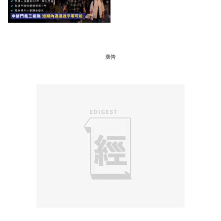
申請快變慢 趕絕境外土豪
課金移居
廣告