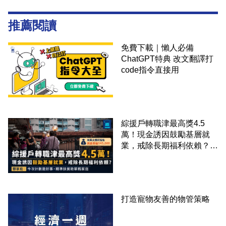
推薦閱讀
免費下載｜懶人必備
ChatGPT特典 改文翻譯打
code指令直接用
綜援戶轉職津最高獎4.5
萬！現金誘因鼓勵基層就
業，戒除長期福利依賴？鄧
家彪：今次計劃是好事，精
準扶貧助單親家庭
打造寵物友善的物管策略