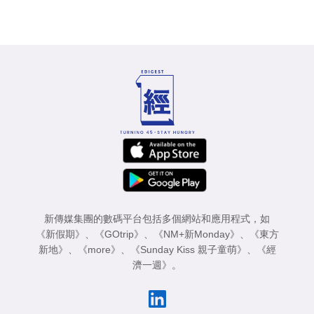
新傳媒集團的數碼平台包括多個網站和應用程式，如
《新假期》
、
《GOtrip》
、
《NM+新Monday》
、
《東方
新地》
、
《more》
、
《Sunday Kiss 親子童萌》
、
《經
濟一週》
。