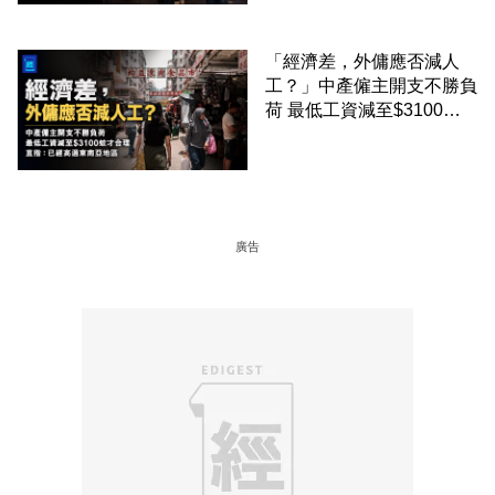
「經濟差，外傭應否減人
工？」中產僱主開支不勝負
荷 最低工資減至$3100蚊
才合理：已經高過東南亞地
區
廣告