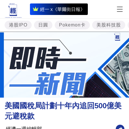
即
經一 x《華爾街日報》
時
財
港股IPO
日圓
Pokemon卡
美股科技股
經
專
題
投
資
樓
市
理
美國國稅局計劃十年內追回500億美
財
元避稅款
商
業