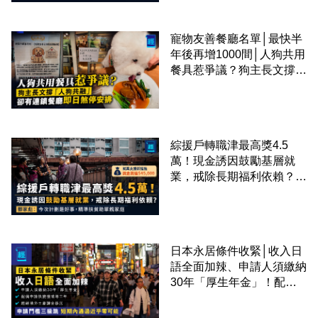
寵物友善餐廳名單│最快半
年後再增1000間│人狗共用
餐具惹爭議？狗主長文撐
「人狗共融」 卻有連鎖餐
廳即日煞停安排
綜援戶轉職津最高獎4.5
萬！現金誘因鼓勵基層就
業，戒除長期福利依賴？鄧
家彪：今次計劃是好事，精
準扶貧助單親家庭
日本永居條件收緊│收入日
語全面加辣、申請人須繳納
30年「厚生年金」！配偶
申請快變慢 趕絕境外土豪
課金移居