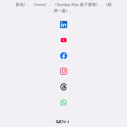
新地》
、
《more》
、
《Sunday Kiss 親子童萌》
、
《經
濟一週》
。