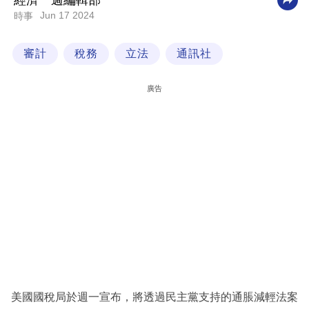
經濟一週編輯部
Jun 17 2024
時事
科
技
審計
稅務
立法
通訊社
職
場
廣告
生
活
時
事
專
欄
訂
閱
專
美國國稅局於週一宣布，將透過民主黨支持的通脹減輕法案
區