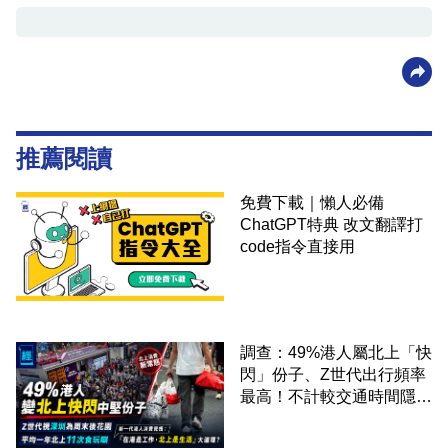
推薦閱讀
免費下載｜懶人必備
ChatGPT特典 改文翻譯打
code指令直接用
調查：49%港人屬北上「快
閃」份子、Z世代出行頻率
最高！不計較交通時間隱形
成本 跨境擁抱大灣區生活
圈