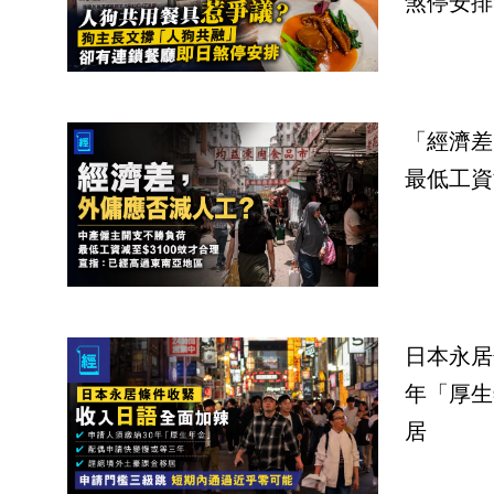
煞停安排
「經濟差
最低工資
日本永居
年「厚生
居