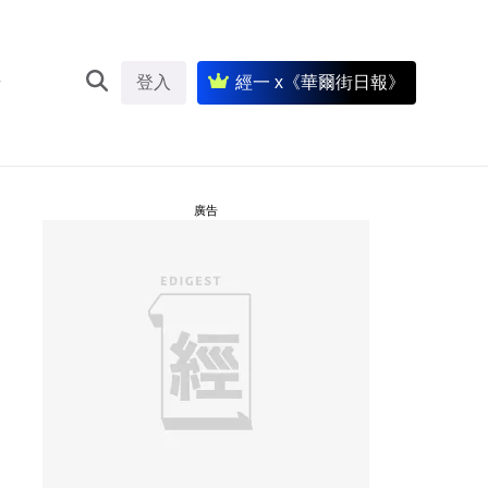
登入
經一 x《華爾街日報》
廣告