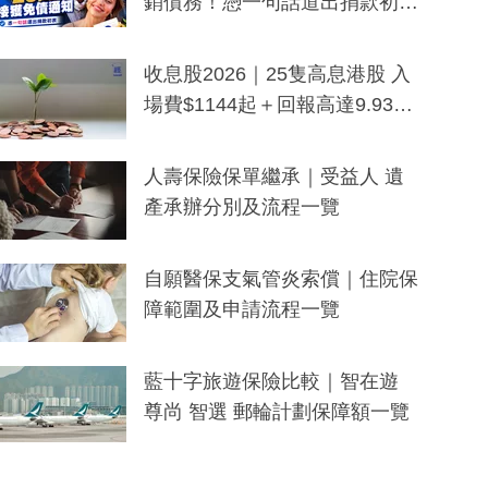
銷債務！憑一句話道出捐款初
衷：加州26萬人接獲免債通知、
一度被誤當詐騙手段
收息股2026｜25隻高息港股 入
場費$1144起＋回報高達9.93
厘！持續更新
人壽保險保單繼承｜受益人 遺
產承辦分別及流程一覽
自願醫保支氣管炎索償｜住院保
障範圍及申請流程一覽
藍十字旅遊保險比較｜智在遊
尊尚 智選 郵輪計劃保障額一覽