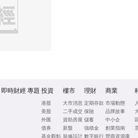
即時財經
專題
投資
樓市
理財
商業
港股
大市消息
定期存款
市場動態
美股
二手成交
保險
品牌故事
外匯
資助房屋
儲蓄
中小企
債券
新盤
強積金
創業指南
基金觀點
裝修設計
數字銀行
營商資源庫