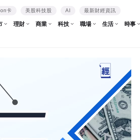
mon卡
美股科技股
AI
最新財經資訊
市
理財
商業
科技
職場
生活
時事