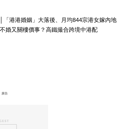
│「港港婚姻」大落後、月均844宗港女嫁內地
不婚又關樓價事？高鐵撮合跨境中港配
廣告