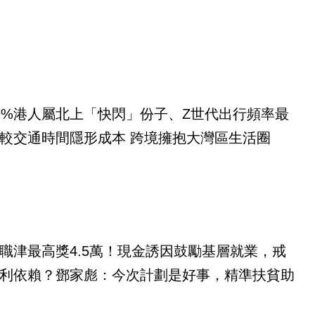
9%港人屬北上「快閃」份子、Z世代出行頻率最
較交通時間隱形成本 跨境擁抱大灣區生活圈
職津最高獎4.5萬！現金誘因鼓勵基層就業，戒
利依賴？鄧家彪：今次計劃是好事，精準扶貧助