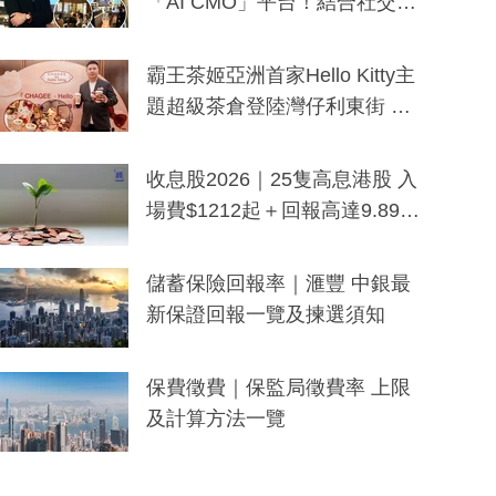
「AI CMO」平台！結合社交聆
聽與廣東話大模型 助中小企數
分鐘生成「貼地」宣傳短片
霸王茶姬亞洲首家Hello Kitty主
題超級茶倉登陸灣仔利東街 推
出首創「伯爵紅茶色」Hello Kitt
y及香港限定特調系列
收息股2026｜25隻高息港股 入
場費$1212起＋回報高達9.89
厘！持續更新
儲蓄保險回報率｜滙豐 中銀最
新保證回報一覽及揀選須知
保費徵費｜保監局徵費率 上限
及計算方法一覽