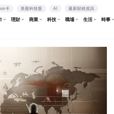
mon卡
美股科技股
AI
最新財經資訊
市
理財
商業
科技
職場
生活
時事