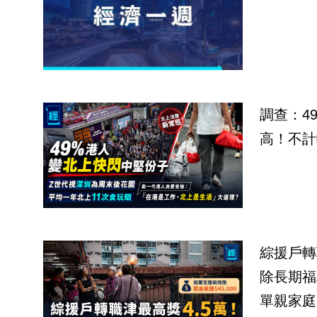
調查：4
高！不計
綜援戶轉
除長期福
單親家庭