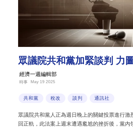
眾議院共和黨加緊談判 力
經濟一週編輯部
May 19 2025
時事
共和黨
稅改
談判
通訊社
眾議院共和黨人正為週日晚上的關鍵投票進行激
回正軌，此法案上週末遭遇尷尬的挫折後，黨內