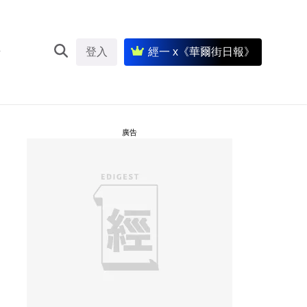
登入
經一 x《華爾街日報》
廣告