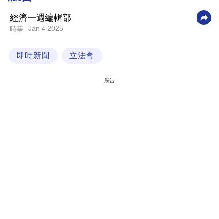
科
經濟一週編輯部
技
Jan 4 2025
時事
職
即時新聞
立法會
場
生
廣告
活
時
事
專
欄
訂
閱
專
區