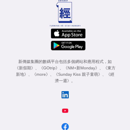
新傳媒集團的數碼平台包括多個網站和應用程式，如
《新假期》
、
《GOtrip》
、
《NM+新Monday》
、
《東方
新地》
、
《more》
、
《Sunday Kiss 親子童萌》
、
《經
濟一週》
。