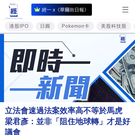
即
經一 x《華爾街日報》
時
財
港股IPO
日圓
Pokemon卡
美股科技股
經
專
題
投
資
樓
市
理
立法會速過法案效率高不等於馬虎
財
梁君彥：並非「阻住地球轉」才是好
商
議會
業