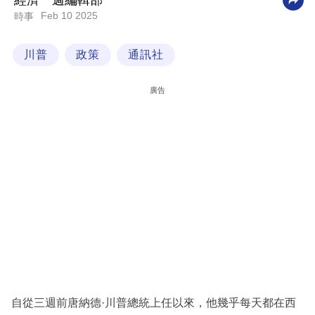
經濟一週編輯部
Feb 10 2025
時事
科
技
川普
政策
通訊社
職
場
廣告
生
活
時
事
專
欄
訂
閱
專
自從三週前唐納德·川普總統上任以來，他幾乎每天都在西
區