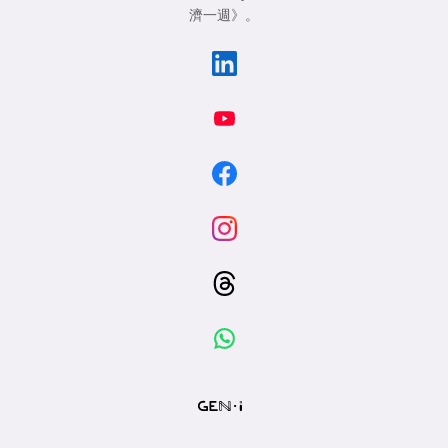
濟一週》
。