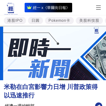
即
經一 x《華爾街日報》
時
財
港股IPO
日圓
Pokemon卡
美股科技股
經
專
題
投
資
樓
市
理
米勒在白宮影響力日增 川普政策得
財
以迅速推行
商
業