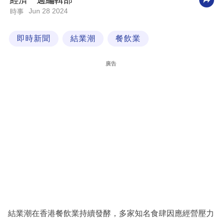
經濟一週編輯部
Jun 28 2024
時事
科
技
即時新聞
結業潮
餐飲業
職
場
廣告
生
活
時
事
專
欄
訂
閱
專
結業潮在香港餐飲業持續發酵，多家知名食肆因應經營壓力
區