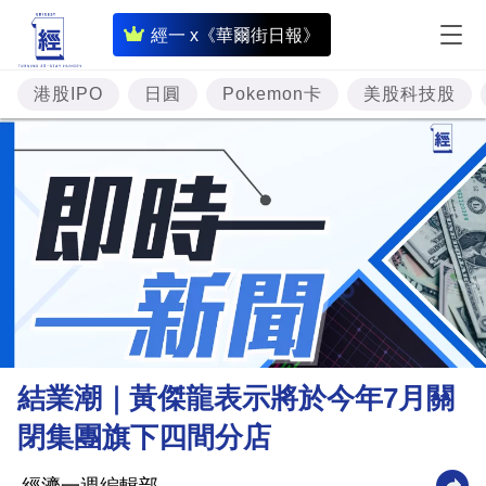
即
經一 x《華爾街日報》
時
財
港股IPO
日圓
Pokemon卡
美股科技股
經
專
題
投
資
樓
市
理
結業潮｜黃傑龍表示將於今年7月關
財
閉集團旗下四間分店
商
業