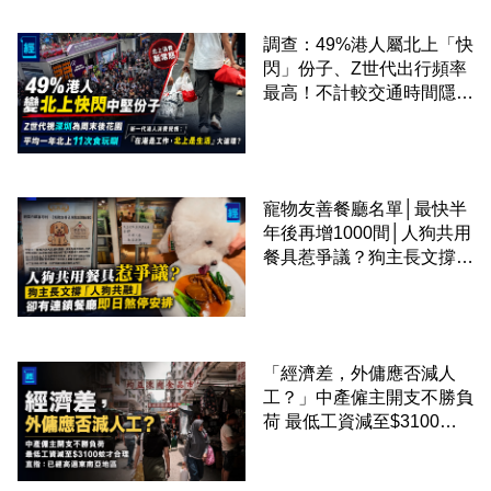
調查：49%港人屬北上「快
閃」份子、Z世代出行頻率
最高！不計較交通時間隱形
成本 跨境擁抱大灣區生活
圈
寵物友善餐廳名單│最快半
年後再增1000間│人狗共用
餐具惹爭議？狗主長文撐
「人狗共融」 卻有連鎖餐
廳即日煞停安排
「經濟差，外傭應否減人
工？」中產僱主開支不勝負
荷 最低工資減至$3100蚊
才合理：已經高過東南亞地
區