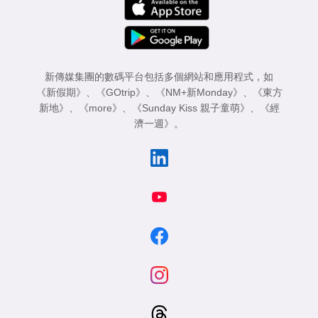
新傳媒集團的數碼平台包括多個網站和應用程式，如
《新假期》
、
《GOtrip》
、
《NM+新Monday》
、
《東方
新地》
、
《more》
、
《Sunday Kiss 親子童萌》
、
《經
濟一週》
。