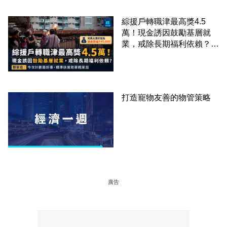
綜援戶轉職津最高獎4.5
萬！現金誘因鼓勵基層就
業，戒除長期福利依賴？鄧
家彪：今次計劃是好事，精
準扶貧助單親家庭
打造寵物友善的物管策略
廣告