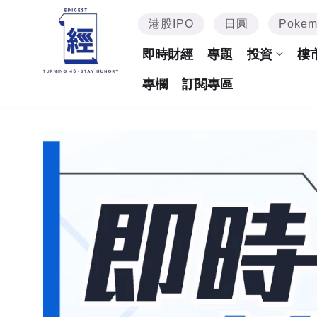
港股IPO
日圓
Poke
即時財經
專題
投資
樓
專欄
訂閱專區