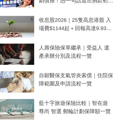
銷債務！憑一句話道出捐款初
衷：加州26萬人接獲免債通知、
一度被誤當詐騙手段
收息股2026｜25隻高息港股 入
場費$1144起＋回報高達9.93
厘！持續更新
人壽保險保單繼承｜受益人 遺
產承辦分別及流程一覽
自願醫保支氣管炎索償｜住院保
障範圍及申請流程一覽
藍十字旅遊保險比較｜智在遊
尊尚 智選 郵輪計劃保障額一覽