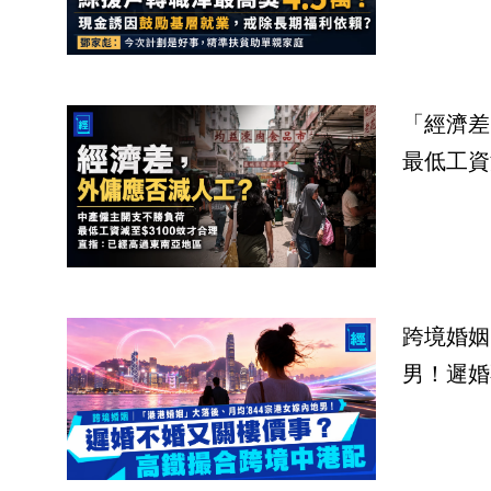
「經濟差
最低工資
跨境婚姻
男！遲婚