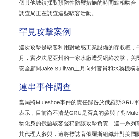
個其他城鎮採取預防性防禦措施的時間點相吻合
調查局正在調查這些駭客活動。
罕見攻擊案例
這次攻擊是駭客利用對敏感工業設備的存取權，
月，賓夕法尼亞州的一家水廠遭受網絡攻擊，美
安全顧問Jake Sullivan上月向州官員和水
連串事件調查
當局將Muleshoe事件的責任歸咎於俄羅斯GRU
表示，目前尚不清楚GRU是否真的參與了對Mul
物化身的俄語駭客聲稱對該攻擊負責。這一系列
其代理人參與，這將標誌著俄羅斯組織針對美國