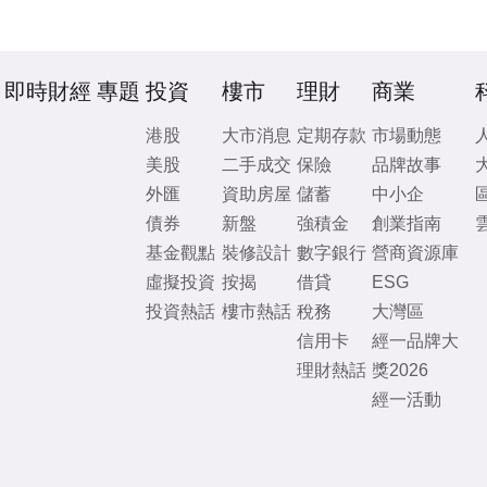
即時財經
專題
投資
樓市
理財
商業
港股
大市消息
定期存款
市場動態
美股
二手成交
保險
品牌故事
外匯
資助房屋
儲蓄
中小企
債券
新盤
強積金
創業指南
基金觀點
裝修設計
數字銀行
營商資源庫
虛擬投資
按揭
借貸
ESG
投資熱話
樓市熱話
稅務
大灣區
信用卡
經一品牌大
理財熱話
獎2026
經一活動