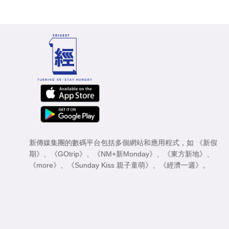
新傳媒集團的數碼平台包括多個網站和應用程式，如
《新假
期》
、
《GOtrip》
、
《NM+新Monday》
、
《東方新地》
、
《more》
、
《Sunday Kiss 親子童萌》
、
《經濟一週》
。