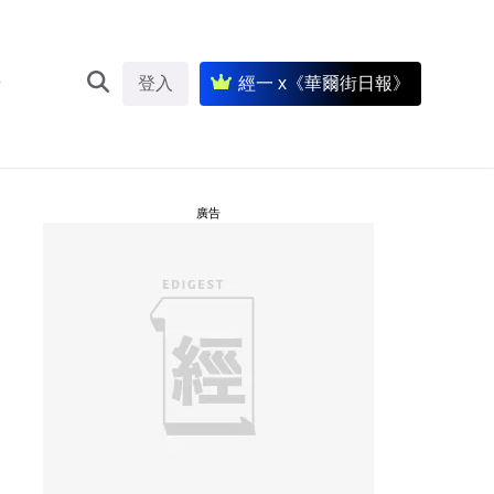
登入
經一 x《華爾街日報》
廣告