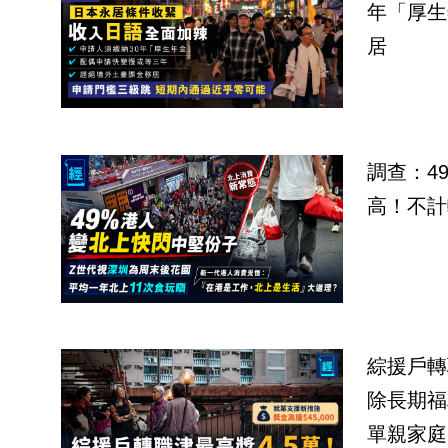
年「厚生
居
調查：4
高！不計
綜援戶轉
除長期福
單親家庭