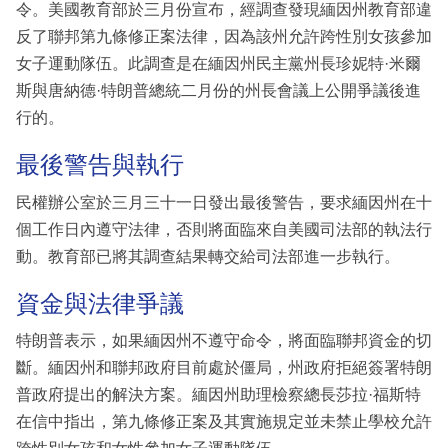
令。美國教育部於三月份宣布，經調查發現緬因州教育部違
反了聯邦第九條修正案法律，因為該州允許跨性別女孩參加
女子運動隊伍。此調查是在緬因州民主黨州長珍妮特·米爾
斯與唐納德·特朗普總統二月份的州長會議上公開爭議後進
行的。
最後警告與執行
民權辦公室於三月三十一日發出最後警告，要求緬因州在十
個工作日內遵守法律，否則將面臨來自美國司法部的執法行
動。教育部已將其調查結果轉交給司法部進一步執行。
資金與法律爭議
特朗普表示，如果緬因州不遵守命令，將面臨聯邦資金的切
斷。緬因州和聯邦政府目前處於僵局，州政府拒絕簽署特朗
普政府提出的解決方案。緬因州助理檢察總長莎拉·福斯特
在信中指出，第九條修正案及其實施規定並未禁止學校允許