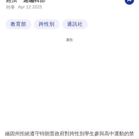
經濟一週編輯部
Apr 12 2025
時事
科
技
教育部
跨性別
通訊社
職
場
廣告
生
活
時
事
專
欄
訂
閱
專
緬因州拒絕遵守特朗普政府對跨性別學生參與高中運動的禁
區