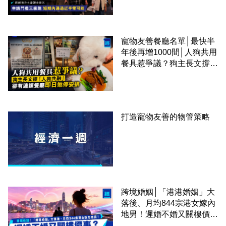
課金移居
寵物友善餐廳名單│最快半
年後再增1000間│人狗共用
餐具惹爭議？狗主長文撐
「人狗共融」 卻有連鎖餐
廳即日煞停安排
打造寵物友善的物管策略
跨境婚姻│「港港婚姻」大
落後、月均844宗港女嫁內
地男！遲婚不婚又關樓價
事？高鐵撮合跨境中港配