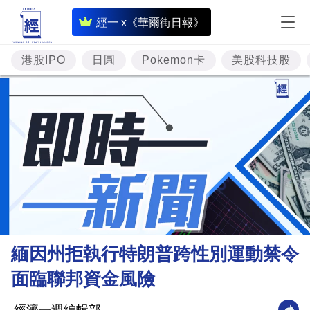
即
經一 x《華爾街日報》
時
財
港股IPO
日圓
Pokemon卡
美股科技股
經
專
題
投
資
樓
市
理
緬因州拒執行特朗普跨性別運動禁令
財
面臨聯邦資金風險
商
業