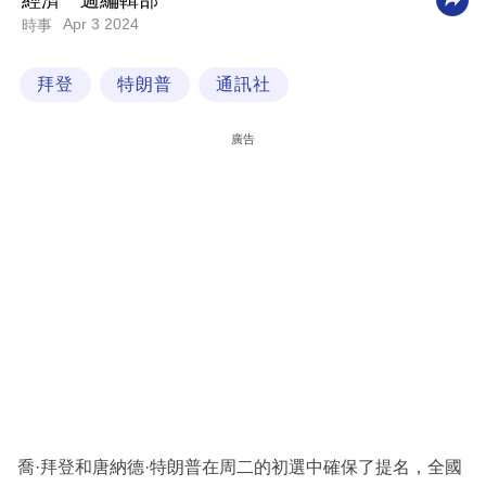
經濟一週編輯部
Apr 3 2024
時事
科
技
拜登
特朗普
通訊社
職
場
廣告
生
活
時
事
專
欄
訂
閱
專
喬·拜登和唐納德·特朗普在周二的初選中確保了提名，全國
區