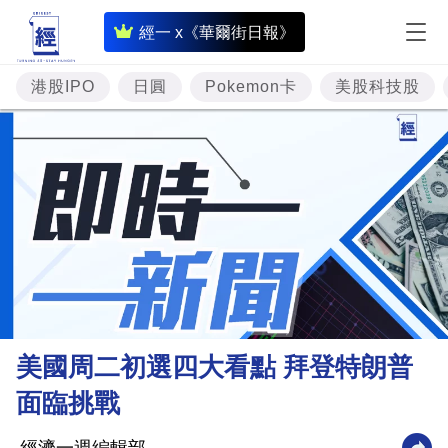
即
經一 x《華爾街日報》
時
財
港股IPO
日圓
Pokemon卡
美股科技股
經
專
題
投
資
樓
市
理
美國周二初選四大看點 拜登特朗普
財
面臨挑戰
商
業