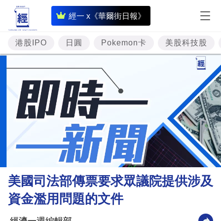
即
經一 x《華爾街日報》
時
財
港股IPO
日圓
Pokemon卡
美股科技股
經
專
題
投
資
樓
市
理
美國司法部傳票要求眾議院提供涉及
財
資金濫用問題的文件
商
業