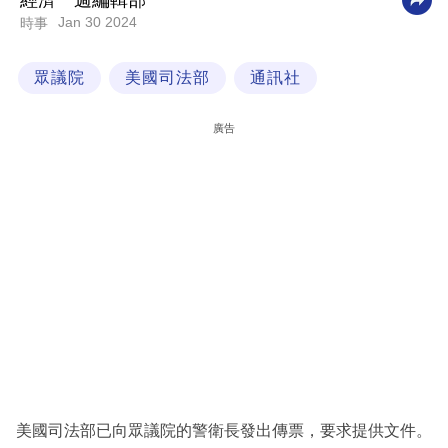
經濟一週編輯部
Jan 30 2024
時事
科
技
眾議院
美國司法部
通訊社
職
場
廣告
生
活
時
事
專
欄
訂
閱
專
美國司法部已向眾議院的警衛長發出傳票，要求提供文件。
區