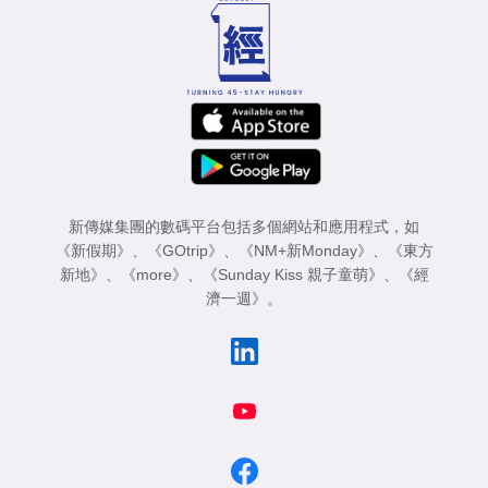
新傳媒集團的數碼平台包括多個網站和應用程式，如
《新假期》
、
《GOtrip》
、
《NM+新Monday》
、
《東方
新地》
、
《more》
、
《Sunday Kiss 親子童萌》
、
《經
濟一週》
。