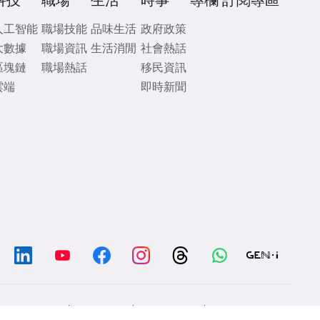
科技
職場
生活
時事
專欄
訂閱專區
人工智能
職場技能
品味生活
政府政策
大數據
職場資訊
生活消閒
社會熱話
區塊鏈
職場熱話
移民資訊
雲端
即時新聞
/
/
/
Chat with us
Contacts
Disclaimer
Privacy Policy