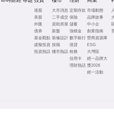
即時財經
專題
投資
樓市
理財
商業
港股
大市消息
定期存款
市場動態
美股
二手成交
保險
品牌故事
外匯
資助房屋
儲蓄
中小企
債券
新盤
強積金
創業指南
基金觀點
裝修設計
數字銀行
營商資源庫
虛擬投資
按揭
借貸
ESG
投資熱話
樓市熱話
稅務
大灣區
信用卡
經一品牌大
理財熱話
獎2026
經一活動