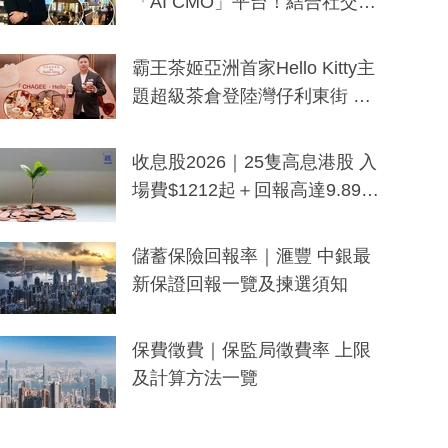
「AI CMO」平台！結合社交聆
聽與廣東話大模型 助中小企數
分鐘生成「貼地」宣傳短片
霸王茶姬亞洲首家Hello Kitty主
題超級茶倉登陸灣仔利東街 推
出首創「伯爵紅茶色」Hello Kitt
y及香港限定特調系列
收息股2026｜25隻高息港股 入
場費$1212起＋回報高達9.89
厘！持續更新
儲蓄保險回報率｜滙豐 中銀最
新保證回報一覽及揀選須知
保費徵費｜保監局徵費率 上限
及計算方法一覽