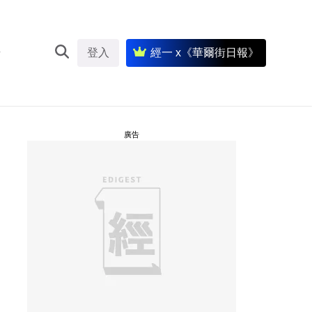
登入
經一 x《華爾街日報》
廣告