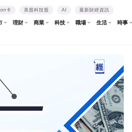
mon卡
美股科技股
AI
最新財經資訊
市
理財
商業
科技
職場
生活
時事