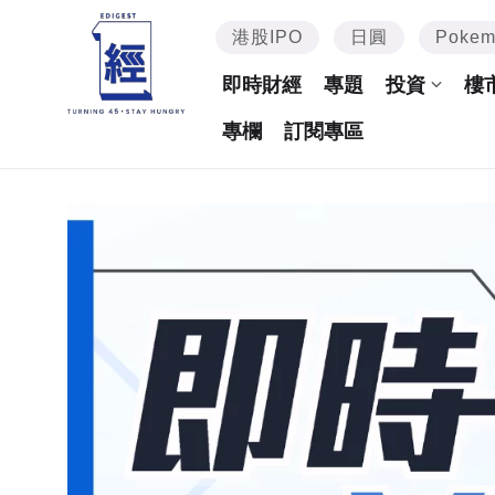
港股IPO
日圓
Poke
即時財經
專題
投資
樓
專欄
訂閱專區