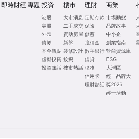
即時財經
專題
投資
樓市
理財
商業
港股
大市消息
定期存款
市場動態
美股
二手成交
保險
品牌故事
外匯
資助房屋
儲蓄
中小企
債券
新盤
強積金
創業指南
基金觀點
裝修設計
數字銀行
營商資源庫
虛擬投資
按揭
借貸
ESG
投資熱話
樓市熱話
稅務
大灣區
信用卡
經一品牌大
理財熱話
獎2026
經一活動