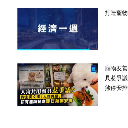
打造寵物
寵物友善
具惹爭議
煞停安排