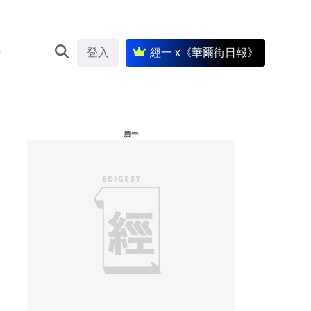
登入
經一 x《華爾街日報》
廣告