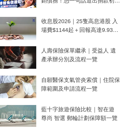
銷債務！憑一句話道出捐款初
衷：加州26萬人接獲免債通知、
一度被誤當詐騙手段
收息股2026｜25隻高息港股 入
場費$1144起＋回報高達9.93
厘！持續更新
人壽保險保單繼承｜受益人 遺
產承辦分別及流程一覽
自願醫保支氣管炎索償｜住院保
障範圍及申請流程一覽
藍十字旅遊保險比較｜智在遊
尊尚 智選 郵輪計劃保障額一覽