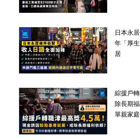
日本永居
年「厚生
居
綜援戶轉
除長期福
單親家庭