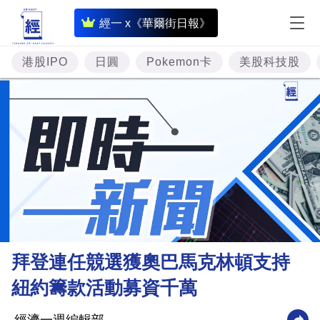
即
經一 x《華爾街日報》
時
財
港股IPO
日圓
Pokemon卡
美股科技股
經
專
題
投
資
樓
市
理
拜登連任競選獲奧巴馬克林頓支持
財
紐約籌款活動募資千萬
商
業