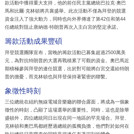
款活動中獲得重大支持，他的前任民主黨總統巴拉克·奧巴
馬和比爾·克林頓將共襄盛舉。此次活動不僅為拜登的競選
資金注入了強大動力，同時也向外界傳達了第42任和第44
任總統對阻止唐納德·特朗普再次入主白宮的堅定承諾。
籌款活動成果豐碩
拜登競選團隊宣布，當晚的籌款活動已募集超過2500萬美
元，為對抗特朗普的大選再戰積累了可觀的資金。奧巴馬近
期積極參與拜登的連任競選，出於對可能將白宮交還給特朗
普的擔憂，而克林頓也與拜登保持著緊密的聯繫。
象徵性時刻
三位總統在紐約無線電城音樂廳的聯合露面，將成為一個象
徵性的時刻，凸顯了這場選舉的重要性。同時，這也是除華
盛頓外，四位總統同日出現在同一地區的罕見場合。拜登、
克林頓和奧巴馬都經歷過總統的孤獨負擔，他們對於如何在