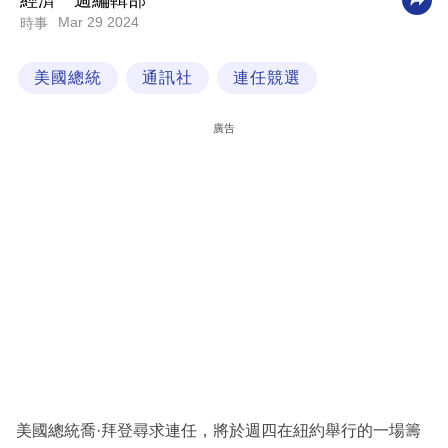
經濟一週編輯部
Mar 29 2024
時事
科
技
美國總統
通訊社
連任競選
職
場
廣告
生
活
時
事
專
欄
訂
閱
專
美國總統喬·拜登尋求連任，將於週四在紐約舉行的一場籌
區