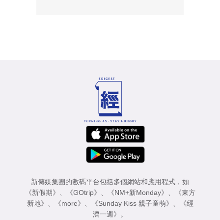
新傳媒集團的數碼平台包括多個網站和應用程式，如
《新假期》
、
《GOtrip》
、
《NM+新Monday》
、
《東方
新地》
、
《more》
、
《Sunday Kiss 親子童萌》
、
《經
濟一週》
。