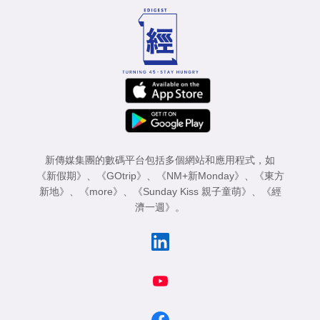
新傳媒集團的數碼平台包括多個網站和應用程式，如
《新假期》
、
《GOtrip》
、
《NM+新Monday》
、
《東方
新地》
、
《more》
、
《Sunday Kiss 親子童萌》
、
《經
濟一週》
。