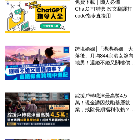
免費下載｜懶人必備
ChatGPT特典 改文翻譯打
code指令直接用
跨境婚姻│「港港婚姻」大
落後、月均844宗港女嫁內
地男！遲婚不婚又關樓價
事？高鐵撮合跨境中港配
綜援戶轉職津最高獎4.5
萬！現金誘因鼓勵基層就
業，戒除長期福利依賴？鄧
家彪：今次計劃是好事，精
準扶貧助單親家庭