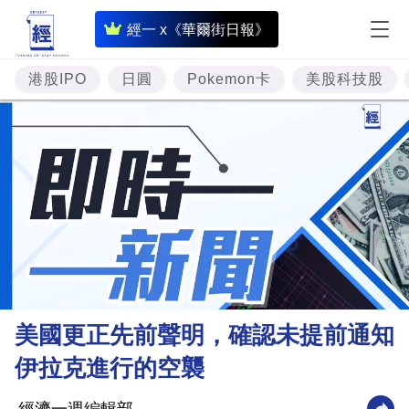
即
經一 x《華爾街日報》
時
財
港股IPO
日圓
Pokemon卡
美股科技股
經
專
題
投
資
樓
市
理
美國更正先前聲明，確認未提前通知
財
伊拉克進行的空襲
商
業