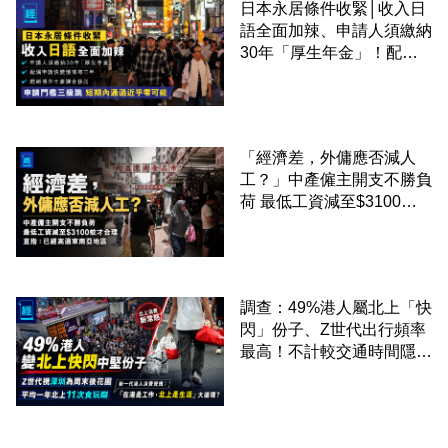
日本永居條件收緊│收入日
語全面加辣、申請人須繳納
30年「厚生年金」！配偶
申請快變慢 趕絕境外土豪
課金移居
「經濟差，外傭應否減人
工？」中產僱主開支不勝負
荷 最低工資減至$3100蚊
才合理：已經高過東南亞地
區
調查：49%港人屬北上「快
閃」份子、Z世代出行頻率
最高！不計較交通時間隱形
成本 跨境擁抱大灣區生活
圈