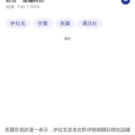
經濟一週編輯部
Feb 7 2024
時事
科
技
伊拉克
空襲
美國
通訊社
職
場
廣告
生
活
時
事
專
欄
訂
閱
專
美國官員於週一表示，伊拉克並未在對伊朗相關目標在該國
區