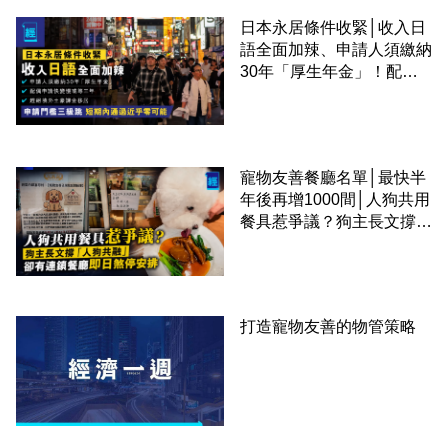
日本永居條件收緊│收入日
語全面加辣、申請人須繳納
30年「厚生年金」！配偶
申請快變慢 趕絕境外土豪
課金移居
寵物友善餐廳名單│最快半
年後再增1000間│人狗共用
餐具惹爭議？狗主長文撐
「人狗共融」 卻有連鎖餐
廳即日煞停安排
打造寵物友善的物管策略