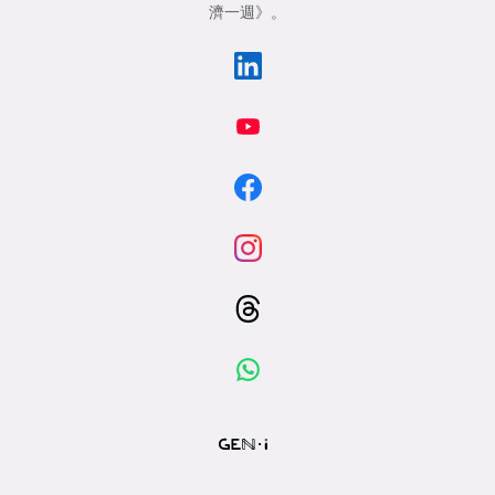
濟一週》
。