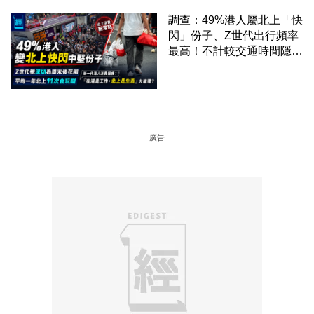
調查：49%港人屬北上「快
閃」份子、Z世代出行頻率
最高！不計較交通時間隱形
成本 跨境擁抱大灣區生活
圈
廣告