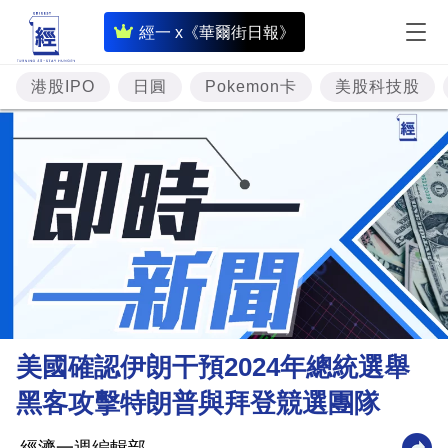
即
經一 x《華爾街日報》
時
財
港股IPO
日圓
Pokemon卡
美股科技股
經
專
題
投
資
樓
市
理
美國確認伊朗干預2024年總統選舉
財
黑客攻擊特朗普與拜登競選團隊
商
業