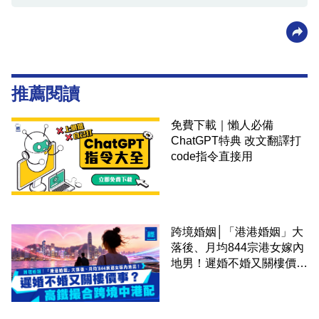
推薦閱讀
免費下載｜懶人必備
ChatGPT特典 改文翻譯打
code指令直接用
跨境婚姻│「港港婚姻」大
落後、月均844宗港女嫁內
地男！遲婚不婚又關樓價
事？高鐵撮合跨境中港配