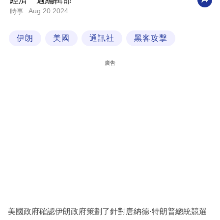
經濟一週編輯部
Aug 20 2024
時事
科
技
伊朗
美國
通訊社
黑客攻擊
職
場
廣告
生
活
時
事
專
欄
訂
閱
專
美國政府確認伊朗政府策劃了針對唐納德·特朗普總統競選
區