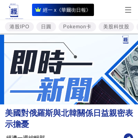
即
經一 x《華爾街日報》
時
財
港股IPO
日圓
Pokemon卡
美股科技股
經
專
題
投
資
樓
市
理
美國對俄羅斯與北韓關係日益親密表
財
示擔憂
商
業