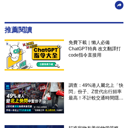
推薦閱讀
免費下載｜懶人必備
ChatGPT特典 改文翻譯打
code指令直接用
調查：49%港人屬北上「快
閃」份子、Z世代出行頻率
最高！不計較交通時間隱形
成本 跨境擁抱大灣區生活
圈