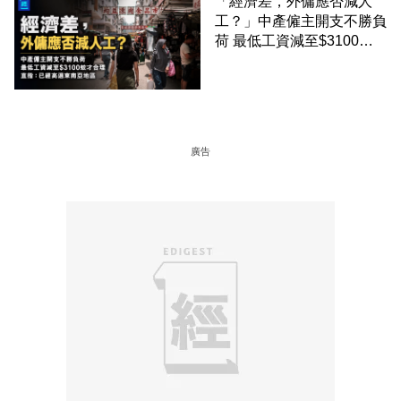
「經濟差，外傭應否減人
工？」中產僱主開支不勝負
荷 最低工資減至$3100蚊
才合理：已經高過東南亞地
區
廣告