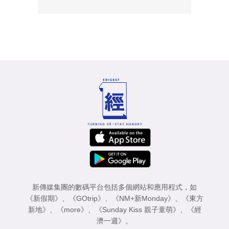
新傳媒集團的數碼平台包括多個網站和應用程式，如
《新假期》
、
《GOtrip》
、
《NM+新Monday》
、
《東方
新地》
、
《more》
、
《Sunday Kiss 親子童萌》
、
《經
濟一週》
。