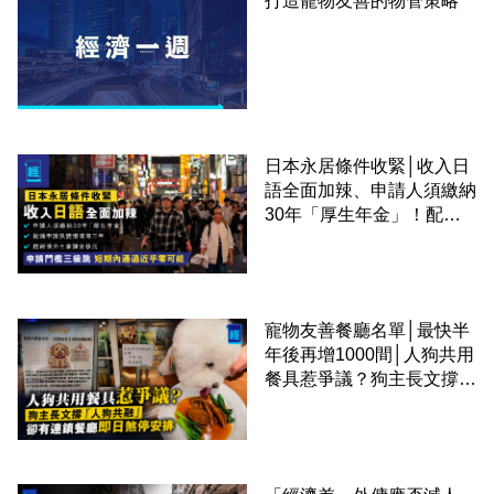
打造寵物友善的物管策略
日本永居條件收緊│收入日
語全面加辣、申請人須繳納
30年「厚生年金」！配偶
申請快變慢 趕絕境外土豪
課金移居
寵物友善餐廳名單│最快半
年後再增1000間│人狗共用
餐具惹爭議？狗主長文撐
「人狗共融」 卻有連鎖餐
廳即日煞停安排