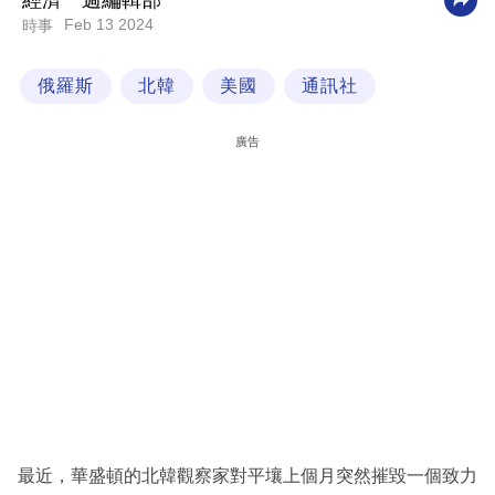
經濟一週編輯部
Feb 13 2024
時事
科
技
俄羅斯
北韓
美國
通訊社
職
場
廣告
生
活
時
事
專
欄
訂
閱
專
最近，華盛頓的北韓觀察家對平壤上個月突然摧毀一個致力
區