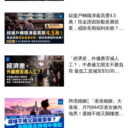
綜援戶轉職津最高獎4.5
萬！現金誘因鼓勵基層就
業，戒除長期福利依賴？鄧
家彪：今次計劃是好事，精
準扶貧助單親家庭
「經濟差，外傭應否減人
工？」中產僱主開支不勝負
荷 最低工資減至$3100蚊
才合理：已經高過東南亞地
區
跨境婚姻│「港港婚姻」大
落後、月均844宗港女嫁內
地男！遲婚不婚又關樓價
事？高鐵撮合跨境中港配