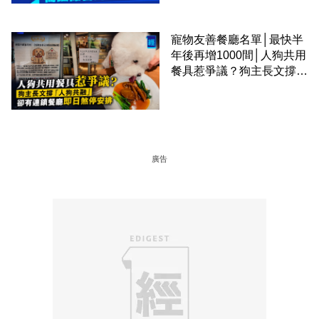
寵物友善餐廳名單│最快半
年後再增1000間│人狗共用
餐具惹爭議？狗主長文撐
「人狗共融」 卻有連鎖餐
廳即日煞停安排
廣告