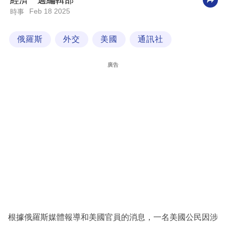
經濟一週編輯部
Feb 18 2025
時事
科
技
俄羅斯
外交
美國
通訊社
職
場
廣告
生
活
時
事
專
欄
訂
閱
專
根據俄羅斯媒體報導和美國官員的消息，一名美國公民因涉
區