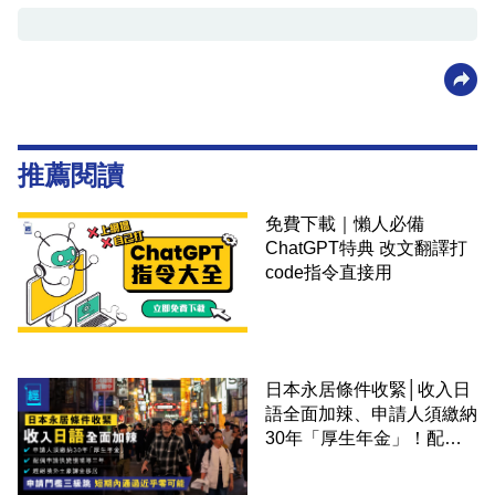
推薦閱讀
免費下載｜懶人必備
ChatGPT特典 改文翻譯打
code指令直接用
日本永居條件收緊│收入日
語全面加辣、申請人須繳納
30年「厚生年金」！配偶
申請快變慢 趕絕境外土豪
課金移居