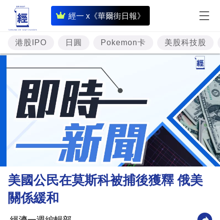
即
經一 x《華爾街日報》
時
財
港股IPO
日圓
Pokemon卡
美股科技股
經
專
題
投
資
樓
市
理
美國公民在莫斯科被捕後獲釋 俄美
財
關係緩和
商
業