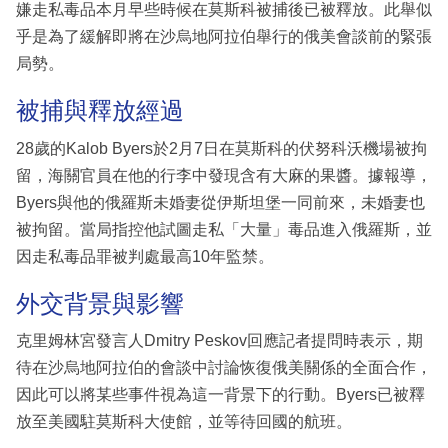
嫌走私毒品本月早些時候在莫斯科被捕後已被釋放。此舉似
乎是為了緩解即將在沙烏地阿拉伯舉行的俄美會談前的緊張
局勢。
被捕與釋放經過
28歲的Kalob Byers於2月7日在莫斯科的伏努科沃機場被拘
留，海關官員在他的行李中發現含有大麻的果醬。據報導，
Byers與他的俄羅斯未婚妻從伊斯坦堡一同前來，未婚妻也
被拘留。當局指控他試圖走私「大量」毒品進入俄羅斯，並
因走私毒品罪被判處最高10年監禁。
外交背景與影響
克里姆林宮發言人Dmitry Peskov回應記者提問時表示，期
待在沙烏地阿拉伯的會談中討論恢復俄美關係的全面合作，
因此可以將某些事件視為這一背景下的行動。Byers已被釋
放至美國駐莫斯科大使館，並等待回國的航班。