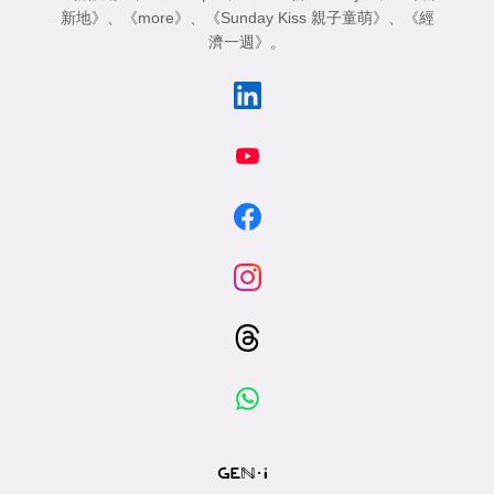
新地》
、
《more》
、
《Sunday Kiss 親子童萌》
、
《經
濟一週》
。