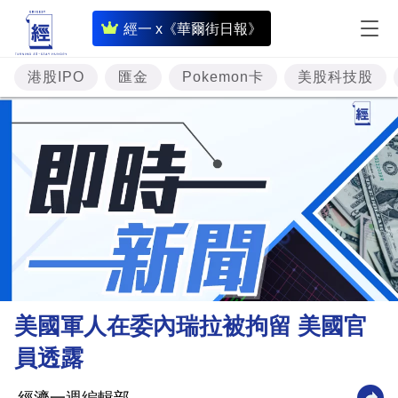
即
經一 x《華爾街日報》
時
財
港股IPO
匯金
Pokemon卡
美股科技股
經
專
題
投
資
樓
市
理
美國軍人在委內瑞拉被拘留 美國官
財
員透露
商
業