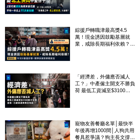
成本 跨境擁抱大灣區生活
圈
綜援戶轉職津最高獎4.5
萬！現金誘因鼓勵基層就
業，戒除長期福利依賴？鄧
家彪：今次計劃是好事，精
準扶貧助單親家庭
「經濟差，外傭應否減人
工？」中產僱主開支不勝負
荷 最低工資減至$3100蚊
才合理：已經高過東南亞地
區
寵物友善餐廳名單│最快半
年後再增1000間│人狗共用
餐具惹爭議？狗主長文撐