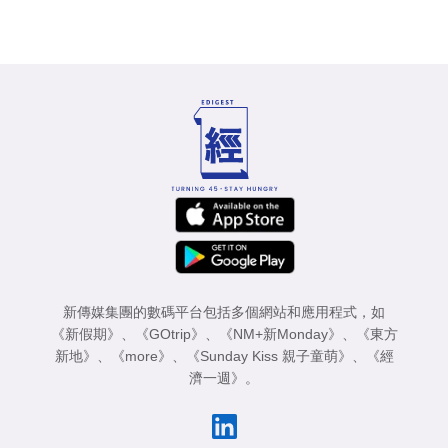
新傳媒集團的數碼平台包括多個網站和應用程式，如
《新假期》
、
《GOtrip》
、
《NM+新Monday》
、
《東方
新地》
、
《more》
、
《Sunday Kiss 親子童萌》
、
《經
濟一週》
。