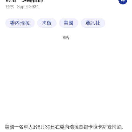
經濟一週編輯部
Sep 4 2024
時事
科
技
委內瑞拉
拘留
美國
通訊社
職
場
廣告
生
活
時
事
專
欄
訂
閱
專
美國一名軍人於8月30日在委內瑞拉首都卡拉卡斯被拘留。
區