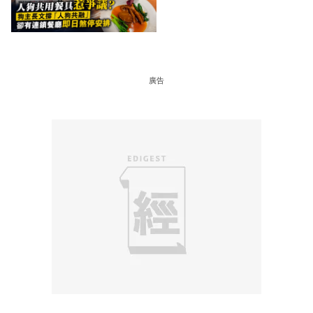
「人狗共融」 卻有連鎖餐
廳即日煞停安排
廣告