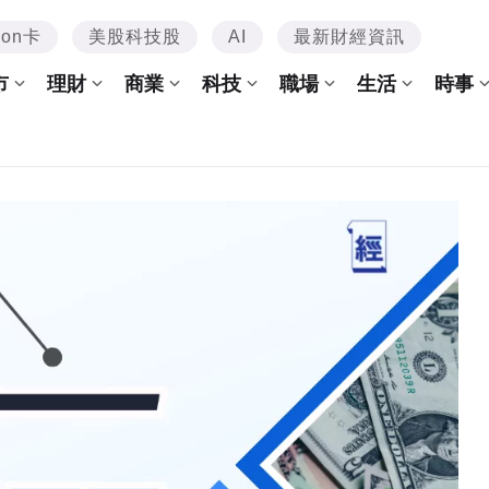
mon卡
美股科技股
AI
最新財經資訊
市
理財
商業
科技
職場
生活
時事