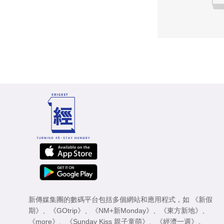
新傳媒集團的數碼平台包括多個網站和應用程式，如
《新假
期》
、
《GOtrip》
、
《NM+新Monday》
、
《東方新地》
、
《more》
、
《Sunday Kiss 親子童萌》
、
《經濟一週》
。