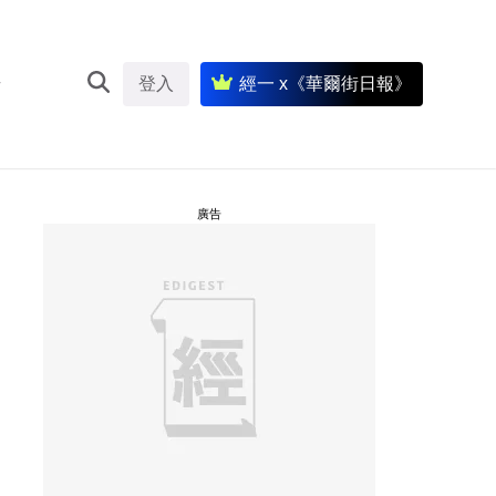
登入
經一 x《華爾街日報》
廣告