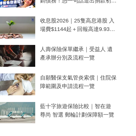
銷債務！憑一句話道出捐款初
衷：加州26萬人接獲免債通知、
一度被誤當詐騙手段
收息股2026｜25隻高息港股 入
場費$1144起＋回報高達9.93
厘！持續更新
人壽保險保單繼承｜受益人 遺
產承辦分別及流程一覽
自願醫保支氣管炎索償｜住院保
障範圍及申請流程一覽
藍十字旅遊保險比較｜智在遊
尊尚 智選 郵輪計劃保障額一覽