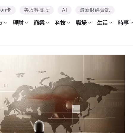
mon卡
美股科技股
AI
最新財經資訊
市
理財
商業
科技
職場
生活
時事