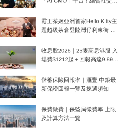
「AI CMO」平台！結合社交聆
聽與廣東話大模型 助中小企數
分鐘生成「貼地」宣傳短片
霸王茶姬亞洲首家Hello Kitty主
題超級茶倉登陸灣仔利東街 推
出首創「伯爵紅茶色」Hello Kitt
y及香港限定特調系列
收息股2026｜25隻高息港股 入
場費$1212起＋回報高達9.89
厘！持續更新
儲蓄保險回報率｜滙豐 中銀最
新保證回報一覽及揀選須知
保費徵費｜保監局徵費率 上限
及計算方法一覽