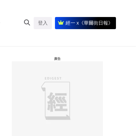
登入
經一 x《華爾街日報》
廣告