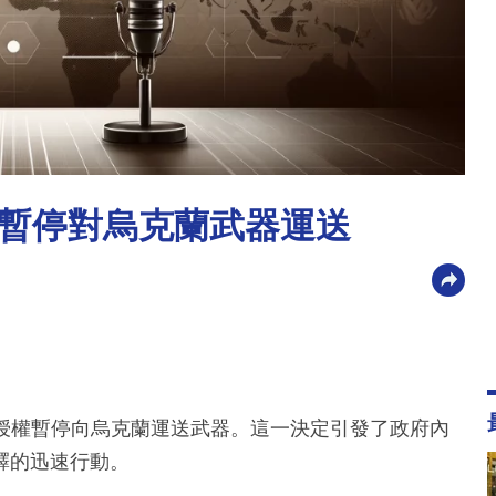
暫停對烏克蘭武器運送
宮，便授權暫停向烏克蘭運送武器。這一決定引發了政府內
釋的迅速行動。