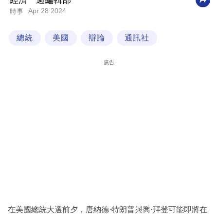
經濟一週編輯部
Apr 28 2024
時事
科
技
總統
美國
辯論
通訊社
職
場
廣告
生
活
時
事
專
欄
訂
閱
專
在美國總統大選前夕，唐納德·特朗普與喬·拜登可能即將在
區