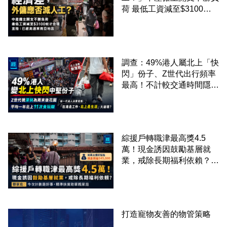
荷 最低工資減至$3100蚊
才合理：已經高過東南亞地
區
調查：49%港人屬北上「快
閃」份子、Z世代出行頻率
最高！不計較交通時間隱形
成本 跨境擁抱大灣區生活
圈
綜援戶轉職津最高獎4.5
萬！現金誘因鼓勵基層就
業，戒除長期福利依賴？鄧
家彪：今次計劃是好事，精
準扶貧助單親家庭
打造寵物友善的物管策略