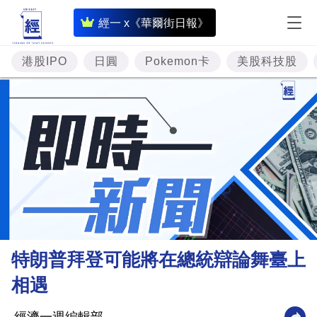
即
經一 x《華爾街日報》
時
財
港股IPO
日圓
Pokemon卡
美股科技股
經
專
題
投
資
樓
市
理
特朗普拜登可能將在總統辯論舞臺上
財
相遇
商
業