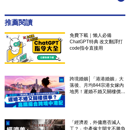
推薦閱讀
免費下載｜懶人必備
ChatGPT特典 改文翻譯打
code指令直接用
跨境婚姻│「港港婚姻」大
落後、月均844宗港女嫁內
地男！遲婚不婚又關樓價
事？高鐵撮合跨境中港配
「經濟差，外傭應否減人
工？」中產僱主開支不勝負