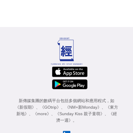
新傳媒集團的數碼平台包括多個網站和應用程式，如
《新假期》
、
《GOtrip》
、
《NM+新Monday》
、
《東方
新地》
、
《more》
、
《Sunday Kiss 親子童萌》
、
《經
濟一週》
。