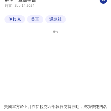
經濟一週編輯部
Sep 14 2024
時事
科
技
伊拉克
美軍
通訊社
職
場
廣告
生
活
時
事
專
欄
訂
閱
專
美國軍方於上月在伊拉克西部執行突襲行動，成功擊斃四名
區