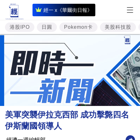
即
經一 x《華爾街日報》
時
財
港股IPO
日圓
Pokemon卡
美股科技股
經
專
題
投
資
樓
市
理
美軍突襲伊拉克西部 成功擊斃四名
財
伊斯蘭國領導人
商
業