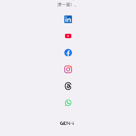
濟一週》
。