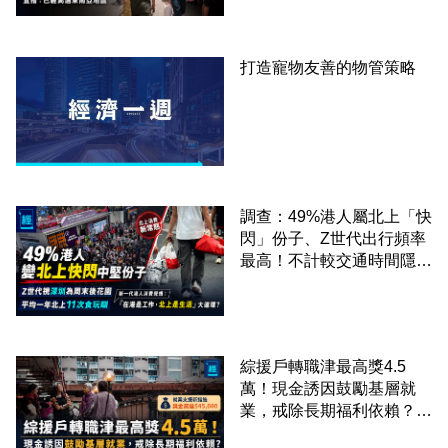
區
打造寵物友善的物管策略
調查：49%港人屬北上「快
閃」份子、Z世代出行頻率
最高！不計較交通時間隱形
成本 跨境擁抱大灣區生活
圈
綜援戶轉職津最高獎4.5
萬！現金誘因鼓勵基層就
業，戒除長期福利依賴？鄧
家彪：今次計劃是好事，精