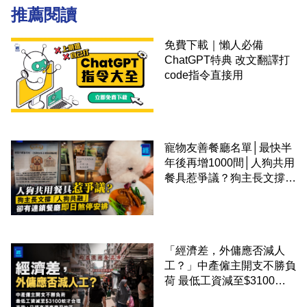
推薦閱讀
免費下載｜懶人必備
ChatGPT特典 改文翻譯打
code指令直接用
寵物友善餐廳名單│最快半
年後再增1000間│人狗共用
餐具惹爭議？狗主長文撐
「人狗共融」 卻有連鎖餐
廳即日煞停安排
「經濟差，外傭應否減人
工？」中產僱主開支不勝負
荷 最低工資減至$3100蚊
才合理：已經高過東南亞地