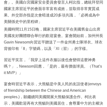
會」。美國白宮國家安全委員會發言人柯比指，總統拜登同
國家主席習近平的會面非常富有成效，並取得非常實質成
果。外交部亦指是次會晤達成20多項共識，「必將成為中
美關係史中的里程碑」
美國時間11月15日晚，國家主席習近平在美國舊金山出席
美國友好團體聯合舉行的歡迎宴會。宴會開始前，加州州長
Gavin Newsom向習近平贈送了一件金州勇士隊球衣。球衣
背後印有「8」字號碼，以及「XI（習）」的字樣。
習近平笑言，「我穿上這件衣服以後也會變得這麼神勇
嗎？」，Newsom回應，「是的，最有價值球員。（That’s
it MVP）」
宴會時習近平表示，大熊貓是中美人民的友誼使者(envoys
of friendship between the Chinese and American
peoples.)，願繼續同美國開展大熊貓保護合作。柯比表
示，美國歡迎再有大熊貓到美國居住，會尊重中方的主權決