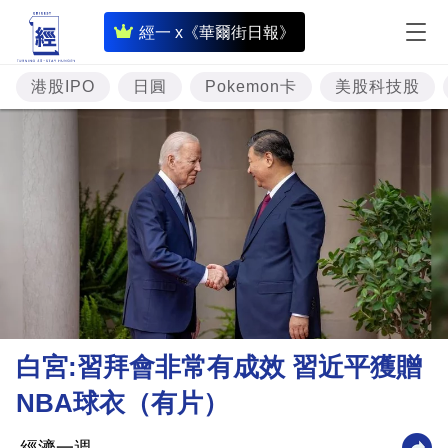
即
經一 x《華爾街日報》
時
財
港股IPO
日圓
Pokemon卡
美股科技股
經
專
題
投
資
樓
市
理
白宮:習拜會非常有成效 習近平獲贈
財
NBA球衣（有片）
商
業