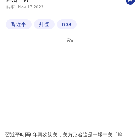
經濟一週
Nov 17 2023
時事
科
技
習近平
拜登
nba
職
場
廣告
生
活
時
事
專
欄
訂
閱
專
習近平時隔6年再次訪美，美方形容這是一場中美「峰
區