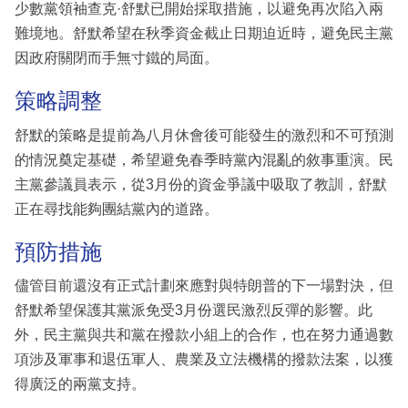
少數黨領袖查克·舒默已開始採取措施，以避免再次陷入兩
難境地。舒默希望在秋季資金截止日期迫近時，避免民主黨
因政府關閉而手無寸鐵的局面。
策略調整
舒默的策略是提前為八月休會後可能發生的激烈和不可預測
的情況奠定基礎，希望避免春季時黨內混亂的敘事重演。民
主黨參議員表示，從3月份的資金爭議中吸取了教訓，舒默
正在尋找能夠團結黨內的道路。
預防措施
儘管目前還沒有正式計劃來應對與特朗普的下一場對決，但
舒默希望保護其黨派免受3月份選民激烈反彈的影響。此
外，民主黨與共和黨在撥款小組上的合作，也在努力通過數
項涉及軍事和退伍軍人、農業及立法機構的撥款法案，以獲
得廣泛的兩黨支持。