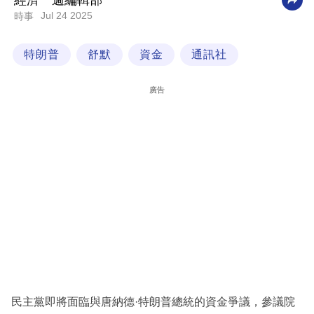
經濟一週編輯部
Jul 24 2025
時事
科
技
特朗普
舒默
資金
通訊社
職
場
廣告
生
活
時
事
專
欄
訂
閱
專
民主黨即將面臨與唐納德·特朗普總統的資金爭議，參議院
區