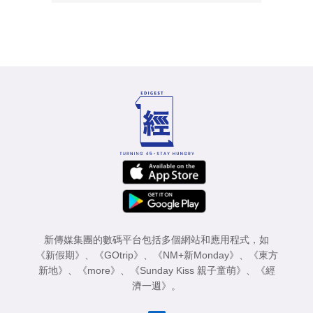
新傳媒集團的數碼平台包括多個網站和應用程式，如
《新假期》
、
《GOtrip》
、
《NM+新Monday》
、
《東方
新地》
、
《more》
、
《Sunday Kiss 親子童萌》
、
《經
濟一週》
。