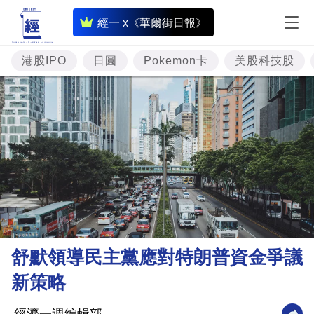
即
經一 x《華爾街日報》
時
財
港股IPO
日圓
Pokemon卡
美股科技股
經
專
題
投
資
樓
市
理
舒默領導民主黨應對特朗普資金爭議
財
新策略
商
業