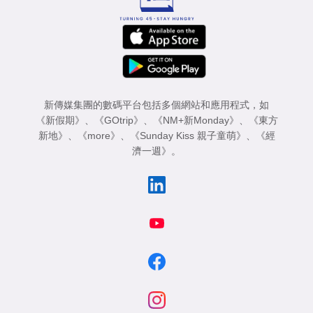
新傳媒集團的數碼平台包括多個網站和應用程式，如
《新假期》
、
《GOtrip》
、
《NM+新Monday》
、
《東方
新地》
、
《more》
、
《Sunday Kiss 親子童萌》
、
《經
濟一週》
。