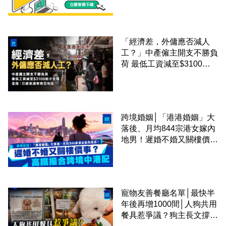
「經濟差，外傭應否減人
工？」中產僱主開支不勝負
荷 最低工資減至$3100蚊
才合理：已經高過東南亞地
區
跨境婚姻│「港港婚姻」大
落後、月均844宗港女嫁內
地男！遲婚不婚又關樓價
事？高鐵撮合跨境中港配
寵物友善餐廳名單│最快半
年後再增1000間│人狗共用
餐具惹爭議？狗主長文撐