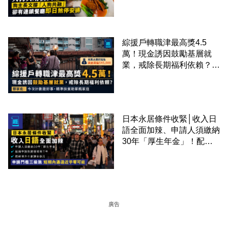
「人狗共融」 卻有連鎖餐
廳即日煞停安排
綜援戶轉職津最高獎4.5
萬！現金誘因鼓勵基層就
業，戒除長期福利依賴？鄧
家彪：今次計劃是好事，精
準扶貧助單親家庭
日本永居條件收緊│收入日
語全面加辣、申請人須繳納
30年「厚生年金」！配偶
申請快變慢 趕絕境外土豪
課金移居
廣告