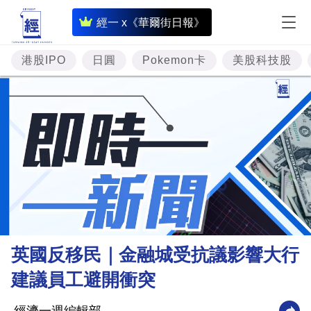
即
經一 x《華爾街日報》
時
財
港股IPO
日圓
Pokemon卡
美股科技股
經
專
題
投
資
樓
市
理
英國反移民｜金融城受抗議影響大行
財
建議員工避開衝突
商
業