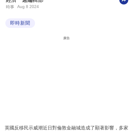
經濟一週編輯部
Aug 8 2024
時事
科
技
即時新聞
職
場
廣告
生
活
時
事
專
欄
訂
閱
專
英國反移民示威潮近日對倫敦金融城造成了顯著影響，多家
區