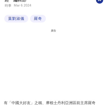
經一編輯部
Mar 6 2024
時事
科
技
葉劉淑儀
羅奇
職
場
廣告
生
活
時
事
專
欄
訂
閱
專
有「中國大好友」之稱、摩根士丹利亞洲區前主席羅奇
區