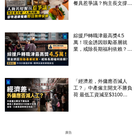
餐具惹爭議？狗主長文撐
「人狗共融」 卻有連鎖餐
廳即日煞停安排
綜援戶轉職津最高獎4.5
萬！現金誘因鼓勵基層就
業，戒除長期福利依賴？鄧
家彪：今次計劃是好事，精
準扶貧助單親家庭
「經濟差，外傭應否減人
工？」中產僱主開支不勝負
荷 最低工資減至$3100蚊
才合理：已經高過東南亞地
區
廣告