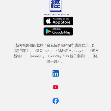
新傳媒集團的數碼平台包括多個網站和應用程式，如
《新假期》
、
《GOtrip》
、
《NM+新Monday》
、
《東方
新地》
、
《more》
、
《Sunday Kiss 親子童萌》
、
《經
濟一週》
。