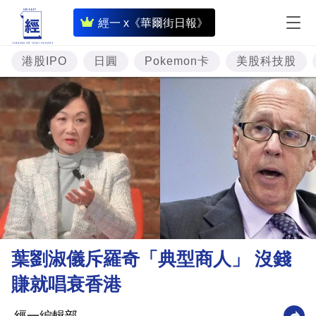
即
經一 x《華爾街日報》
時
財
港股IPO
日圓
Pokemon卡
美股科技股
經
專
題
投
資
樓
市
理
葉劉淑儀斥羅奇「典型商人」 沒錢
財
賺就唱衰香港
商
業