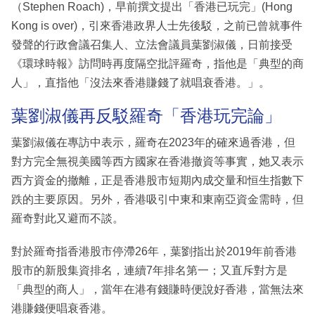
（Stephen Roach)，早前撰文提出「香港已玩完」(Hong
Kong is over)，引來香港政界人士先後駁，之前已曾就事件
發聲的行政會議召集人、立法會議員葉劉淑儀，日前接受
《環球時報》訪問時再度隔空批評羅奇，指他是「典型的商
人」，直指他「沒法來香港賺錢了就唱衰香港。」。
葉劉淑儀再反駁羅奇「香港玩完論」
葉劉淑儀在專訪中表示，羅奇在2023年的確來過香港，但
對方完全無視美國等西方國家在香港撤資等事實，她又表示
西方資金的撤離，正是香港股市短期內成交量和恒生指數下
跌的主要原因。另外，香港吸引中東和東南亞資金需時，但
羅奇對此又避而不談。
對於羅奇指香港股市停滯26年，葉劉指出於2019年前香港
股市的新股集資排名，連續7年排名第一；又直斥對方是
「典型的商人」，當年在港有錢賺時便說好香港，當無法來
港賺錢便唱衰香港。