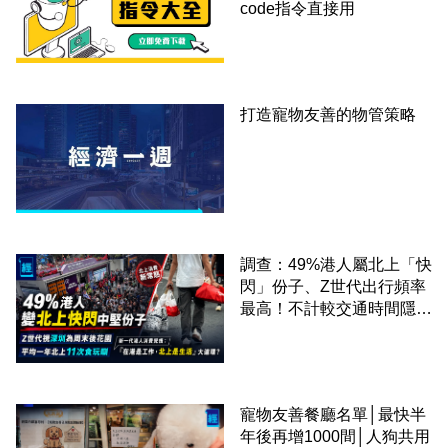
code指令直接用
打造寵物友善的物管策略
調查：49%港人屬北上「快
閃」份子、Z世代出行頻率
最高！不計較交通時間隱形
成本 跨境擁抱大灣區生活
圈
寵物友善餐廳名單│最快半
年後再增1000間│人狗共用