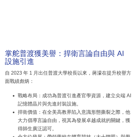
掌舵普渡獲美譽：捍衛言論自由與 AI
設施引進
自 2023 年 1 月出任普渡大學校長以來，蔣濛在提升校譽方
面戰績彪炳：
戰略布局：成功為普渡引進產官學資源，建立尖端 AI
記憶體晶片與先進封裝設施。
捍衛價值：在全美高教界陷入意識形態撕裂之際，他
大力倡導言論自由，視其為發展卓越成就的關鍵，獲
得師生廣泛認可。
全方位發展：帶領學校在體育競技（大十聯盟）與學