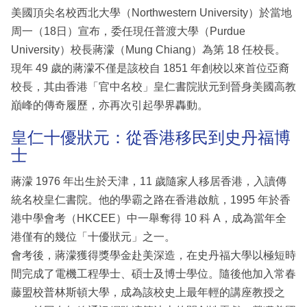
美國頂尖名校西北大學（Northwestern University）於當地
周一（18日）宣布，委任現任普渡大學（Purdue
University）校長蔣濛（Mung Chiang）為第 18 任校長。
現年 49 歲的蔣濛不僅是該校自 1851 年創校以來首位亞裔
校長，其由香港「官中名校」皇仁書院狀元到晉身美國高教
巔峰的傳奇履歷，亦再次引起學界轟動。
皇仁十優狀元：從香港移民到史丹福博
士
蔣濛 1976 年出生於天津，11 歲隨家人移居香港，入讀傳
統名校皇仁書院。他的學霸之路在香港啟航，1995 年於香
港中學會考（HKCEE）中一舉奪得 10 科 A，成為當年全
港僅有的幾位「十優狀元」之一。
會考後，蔣濛獲得獎學金赴美深造，在史丹福大學以極短時
間完成了電機工程學士、碩士及博士學位。隨後他加入常春
藤盟校普林斯頓大學，成為該校史上最年輕的講座教授之