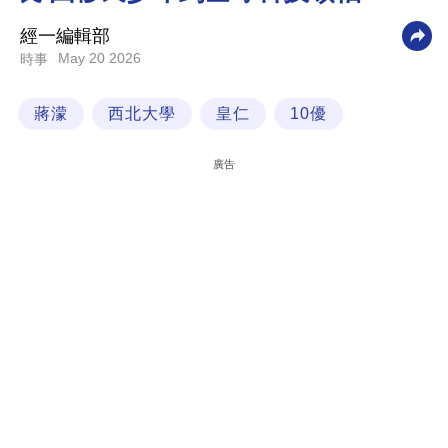
科
經一編輯部
技
May 20 2026
時事
職
蔣濛
西北大學
皇仁
10優
場
生
廣告
活
時
事
專
欄
訂
閱
專
區