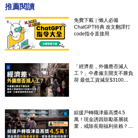
推薦閱讀
免費下載｜懶人必備
ChatGPT特典 改文翻譯打
code指令直接用
「經濟差，外傭應否減人
工？」中產僱主開支不勝負
荷 最低工資減至$3100蚊
才合理：已經高過東南亞地
區
綜援戶轉職津最高獎4.5
萬！現金誘因鼓勵基層就
業，戒除長期福利依賴？鄧
家彪：今次計劃是好事，精