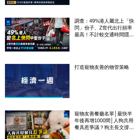
準扶貧助單親家庭
調查：49%港人屬北上「快
閃」份子、Z世代出行頻率
最高！不計較交通時間隱形
成本 跨境擁抱大灣區生活
圈
打造寵物友善的物管策略
寵物友善餐廳名單│最快半
年後再增1000間│人狗共用
餐具惹爭議？狗主長文撐
「人狗共融」 卻有連鎖餐