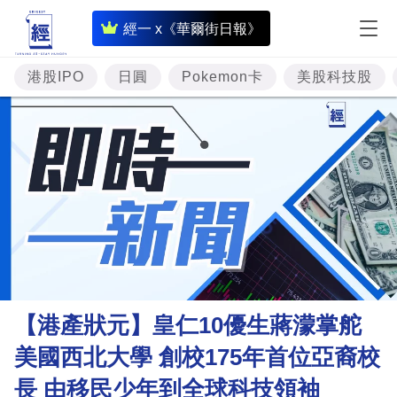
即
經一 x《華爾街日報》
時
財
港股IPO
日圓
Pokemon卡
美股科技股
經
專
題
投
資
樓
市
理
【港產狀元】皇仁10優生蔣濛掌舵
財
美國西北大學 創校175年首位亞裔校
商
長 由移民少年到全球科技領袖
業