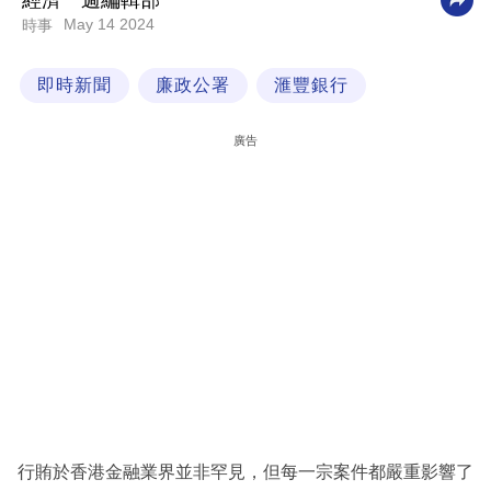
經濟一週編輯部
May 14 2024
時事
科
技
即時新聞
廉政公署
滙豐銀行
職
場
廣告
生
活
時
事
專
欄
訂
閱
專
行賄於香港金融業界並非罕見，但每一宗案件都嚴重影響了
區