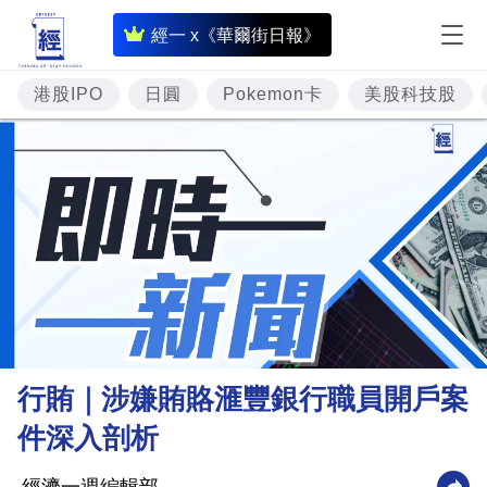
即
經一 x《華爾街日報》
時
財
港股IPO
日圓
Pokemon卡
美股科技股
經
專
題
投
資
樓
市
理
行賄｜涉嫌賄賂滙豐銀行職員開戶案
財
件深入剖析
商
業