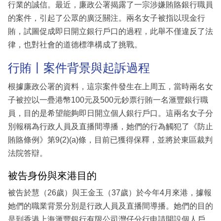
行業的誠信。最近，廉政公署揭露了一宗涉嫌賄賂銀行職員
的案件，引起了公眾的廣泛關注。兩名女子被指以現金行
賄，試圖促成即日開立銀行戶口的過程，此舉不僅違反了法
律，也對社會的道德標準構成了挑戰。
行賄丨案件背景與起訴過程
根據廉政公署的資料，這宗案件發生在上周五，當時兩名女
子被控以一疊港幣100元及500元鈔票行賄一名滙豐銀行職
員，目的是希望能夠即日開立個人銀行戶口。這兩名女子分
別報稱為行政人員及直播間導播，她們的行為觸犯了《防止
賄賂條例》第9(2)(a)條，目前已獲得保釋，並將於東區裁判
法院答辯。
被告身份與來港目的
被告於慧（26歲）與王金玉（37歲）於今年4月來港，據報
她們的職業背景分別是行政人員及直播間導播。她們的目的
是到香港上海滙豐銀行有限公司灣仔分行申請開設個人戶