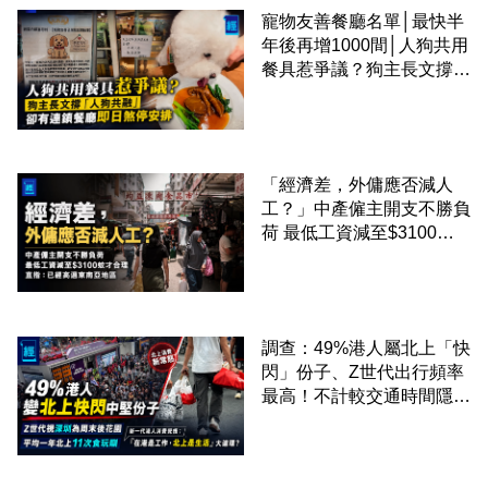
寵物友善餐廳名單│最快半
年後再增1000間│人狗共用
餐具惹爭議？狗主長文撐
「人狗共融」 卻有連鎖餐
廳即日煞停安排
「經濟差，外傭應否減人
工？」中產僱主開支不勝負
荷 最低工資減至$3100蚊
才合理：已經高過東南亞地
區
調查：49%港人屬北上「快
閃」份子、Z世代出行頻率
最高！不計較交通時間隱形
成本 跨境擁抱大灣區生活
圈