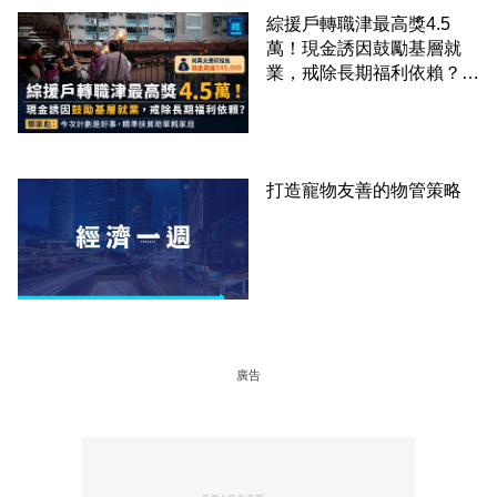
綜援戶轉職津最高獎4.5
萬！現金誘因鼓勵基層就
業，戒除長期福利依賴？鄧
家彪：今次計劃是好事，精
準扶貧助單親家庭
打造寵物友善的物管策略
廣告