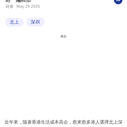
經一編輯部
May 29 2025
時事
科
技
北上
深圳
職
場
廣告
生
活
時
事
專
欄
訂
閱
專
近年來，隨著香港生活成本高企，愈來愈多港人選擇北上深
區