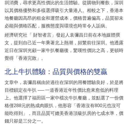
圳消費，尋求更高性價比的生活體驗。從購物到餐飲，深圳
以其價格優勢和多樣選擇吸引大量港人。相較之下，香港本
地餐廳因高昂的租金和運營成本，價格普遍偏高，品質卻未
必能與價格匹配，服務態度與環境也時常令人詬病。
經濟研究社「 財智者言」發起人袁彌昌日前在本地媒體撰
文，提到自己近一年乘著北上熱潮，頻繁前往深圳。他透露
近日在深圳光顧一家牛扒餐廳後，驚嘆性價比之高，更頓時
覺得「香港完敗」。
北上牛扒體驗：品質與價格的雙贏
文章中，袁彌昌稱由於過往在深圳的用餐體驗良好，於是將
目標鎖定在牛扒 ── 一道香港近年性價比愈來愈低的料理
上。他選擇了福田區一家中檔次牛扒餐廳，並點選了一份價
格僅288元的熟成肉眼扒，他形容「香港沒有800元也沒可
能吃得到」，而且品質可媲美香港頂級扒房的七成水準，價
錢只卻是三分之一。