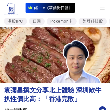
即
經一 x《華爾街日報》
時
財
港股IPO
日圓
Pokemon卡
美股科技股
經
專
題
投
資
樓
市
理
袁彌昌撰文分享北上體驗 深圳歎牛
財
扒性價比高：「香港完敗」
商
業