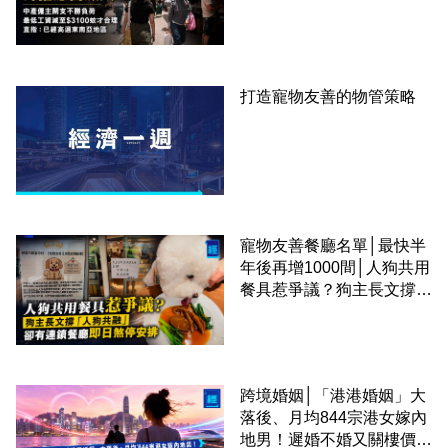
才合理：已經高過東南亞地
區
打造寵物友善的物管策略
寵物友善餐廳名單│最快半
年後再增1000間│人狗共用
餐具惹爭議？狗主長文撐
「人狗共融」 卻有連鎖餐
廳即日煞停安排
跨境婚姻│「港港婚姻」大
落後、月均844宗港女嫁內
地男！遲婚不婚又關樓價