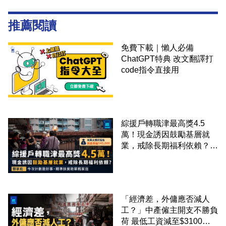
推薦閱讀
免費下載｜懶人必備
ChatGPT特典 改文翻譯打
code指令直接用
綜援戶轉職津最高獎4.5
萬！現金誘因鼓勵基層就
業，戒除長期福利依賴？鄧
家彪：今次計劃是好事，精
準扶貧助單親家庭
「經濟差，外傭應否減人
工？」中產僱主開支不勝負
荷 最低工資減至$3100蚊