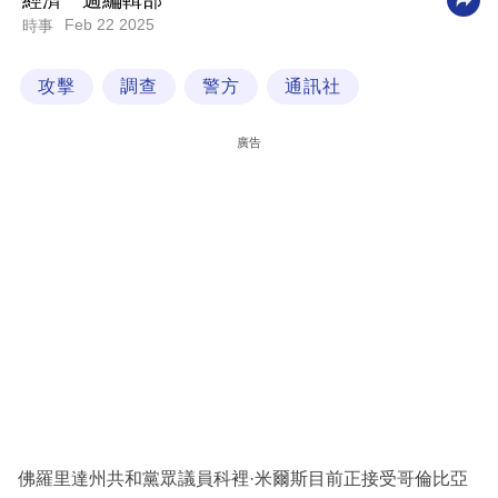
經濟一週編輯部
Feb 22 2025
時事
科
技
攻擊
調查
警方
通訊社
職
場
廣告
生
活
時
事
專
欄
訂
閱
專
佛羅里達州共和黨眾議員科裡·米爾斯目前正接受哥倫比亞
區