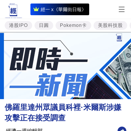
即
經一 x《華爾街日報》
時
財
港股IPO
日圓
Pokemon卡
美股科技股
經
專
題
投
資
樓
市
理
佛羅里達州眾議員科裡·米爾斯涉嫌
財
攻擊正在接受調查
商
業