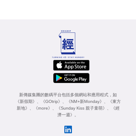
新傳媒集團的數碼平台包括多個網站和應用程式，如
《新假期》
、
《GOtrip》
、
《NM+新Monday》
、
《東方
新地》
、
《more》
、
《Sunday Kiss 親子童萌》
、
《經
濟一週》
。