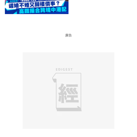
事？高鐵撮合跨境中港配
廣告