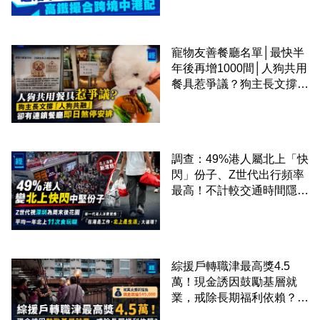
寵物友善餐廳名單│最快半
年後再增1000間│人狗共用
餐具惹爭議？狗主長文撐
「人狗共融」 卻有連鎖餐
廳即日煞停安排
調查：49%港人屬北上「快
閃」份子、Z世代出行頻率
最高！不計較交通時間隱形
成本 跨境擁抱大灣區生活
圈
綜援戶轉職津最高獎4.5
萬！現金誘因鼓勵基層就
業，戒除長期福利依賴？鄧
家彪：今次計劃是好事，精