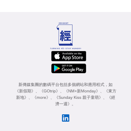
新傳媒集團的數碼平台包括多個網站和應用程式，如
《新假期》
、
《GOtrip》
、
《NM+新Monday》
、
《東方
新地》
、
《more》
、
《Sunday Kiss 親子童萌》
、
《經
濟一週》
。