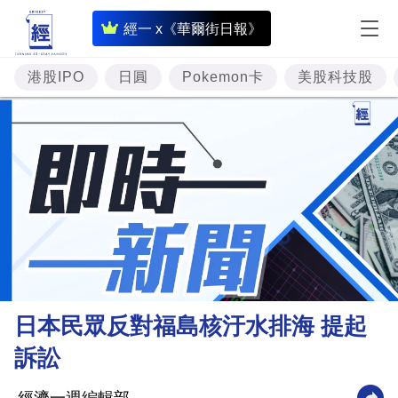
即
經一 x《華爾街日報》
時
財
港股IPO
日圓
Pokemon卡
美股科技股
經
專
題
投
資
樓
市
理
日本民眾反對福島核汙水排海 提起
財
訴訟
商
業