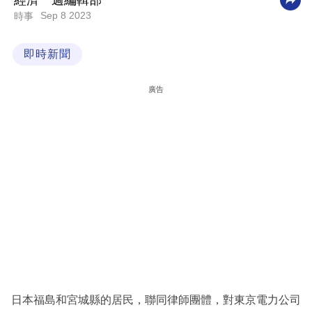
經濟一週編輯部
Sep 8 2023
時事
科
技
即時新聞
職
場
廣告
生
活
時
事
專
欄
訂
閱
專
日本福島和宮城縣的居民，聯同律師團體，對東京電力公司
區