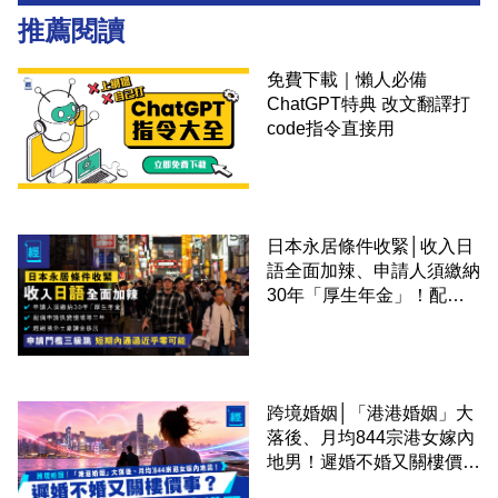
推薦閱讀
免費下載｜懶人必備
ChatGPT特典 改文翻譯打
code指令直接用
日本永居條件收緊│收入日
語全面加辣、申請人須繳納
30年「厚生年金」！配偶
申請快變慢 趕絕境外土豪
課金移居
跨境婚姻│「港港婚姻」大
落後、月均844宗港女嫁內
地男！遲婚不婚又關樓價
事？高鐵撮合跨境中港配