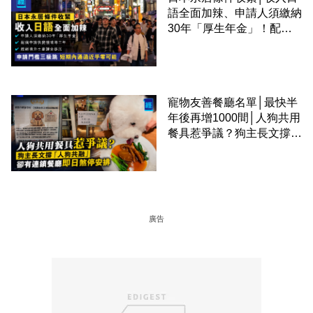
語全面加辣、申請人須繳納
30年「厚生年金」！配偶
申請快變慢 趕絕境外土豪
課金移居
寵物友善餐廳名單│最快半
年後再增1000間│人狗共用
餐具惹爭議？狗主長文撐
「人狗共融」 卻有連鎖餐
廳即日煞停安排
廣告