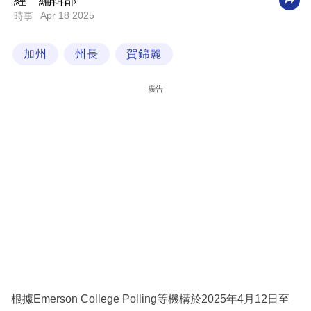
經一編輯部
Apr 18 2025
時事
科
技
加州
州長
賀錦麗
職
場
廣告
生
活
時
事
專
欄
訂
閱
專
根據Emerson College Polling等機構於2025年4月12日至
區