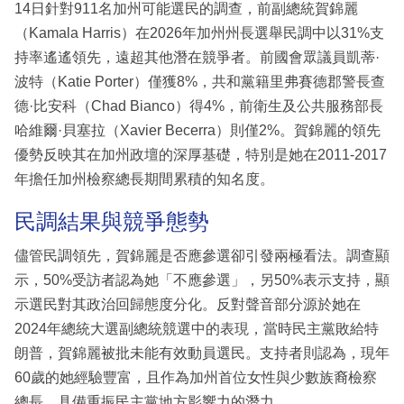
14日針對911名加州可能選民的調查，前副總統賀錦麗
（Kamala Harris）在2026年加州州長選舉民調中以31%支
持率遙遙領先，遠超其他潛在競爭者。前國會眾議員凱蒂·
波特（Katie Porter）僅獲8%，共和黨籍里弗賽德郡警長查
德·比安科（Chad Bianco）得4%，前衛生及公共服務部長
哈維爾·貝塞拉（Xavier Becerra）則僅2%。賀錦麗的領先
優勢反映其在加州政壇的深厚基礎，特別是她在2011-2017
年擔任加州檢察總長期間累積的知名度。
民調結果與競爭態勢
儘管民調領先，賀錦麗是否應參選卻引發兩極看法。調查顯
示，50%受訪者認為她「不應參選」，另50%表示支持，顯
示選民對其政治回歸態度分化。反對聲音部分源於她在
2024年總統大選副總統競選中的表現，當時民主黨敗給特
朗普，賀錦麗被批未能有效動員選民。支持者則認為，現年
60歲的她經驗豐富，且作為加州首位女性與少數族裔檢察
總長，具備重振民主黨地方影響力的潛力。