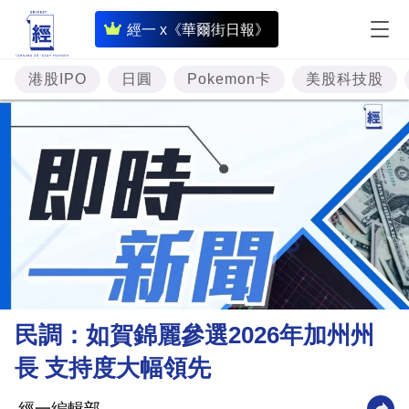
即
經一 x《華爾街日報》
時
財
港股IPO
日圓
Pokemon卡
美股科技股
經
專
題
投
資
樓
市
理
民調：如賀錦麗參選2026年加州州
財
長 支持度大幅領先
商
業