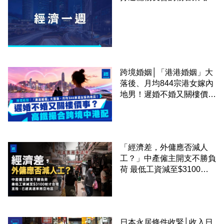
跨境婚姻│「港港婚姻」大
落後、月均844宗港女嫁內
地男！遲婚不婚又關樓價
事？高鐵撮合跨境中港配
「經濟差，外傭應否減人
工？」中產僱主開支不勝負
荷 最低工資減至$3100蚊
才合理：已經高過東南亞地
區
日本永居條件收緊│收入日