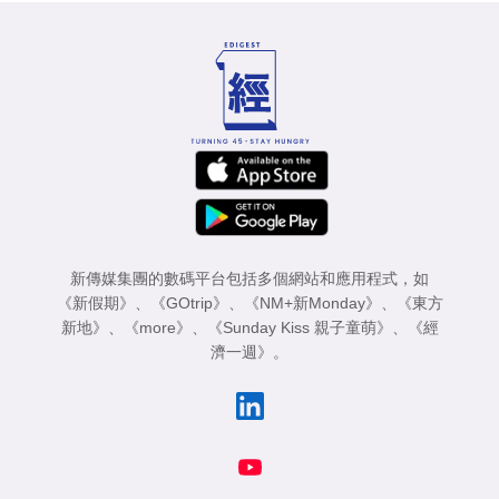
新傳媒集團的數碼平台包括多個網站和應用程式，如
《新假期》
、
《GOtrip》
、
《NM+新Monday》
、
《東方
新地》
、
《more》
、
《Sunday Kiss 親子童萌》
、
《經
濟一週》
。