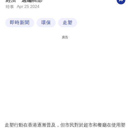
經濟一週編輯部
Apr 25 2024
時事
科
技
即時新聞
環保
走塑
職
場
廣告
生
活
時
事
專
欄
訂
閱
專
走塑行動在香港逐漸普及，但市民對於超市和餐廳在使用塑
區