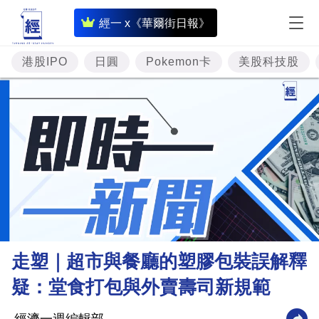
即
經一 x《華爾街日報》
時
財
港股IPO
日圓
Pokemon卡
美股科技股
經
專
題
投
資
樓
市
理
走塑｜超市與餐廳的塑膠包裝誤解釋
財
疑：堂食打包與外賣壽司新規範
商
業