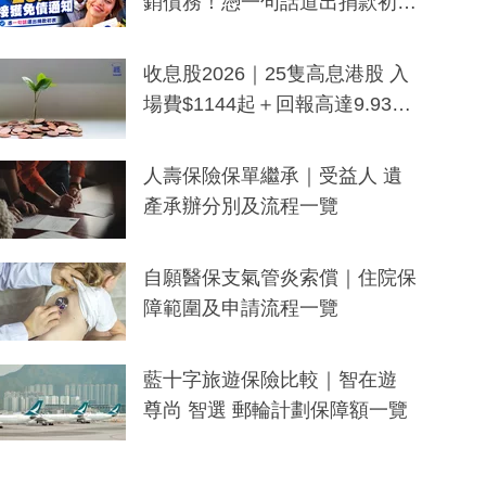
銷債務！憑一句話道出捐款初
衷：加州26萬人接獲免債通知、
一度被誤當詐騙手段
收息股2026｜25隻高息港股 入
場費$1144起＋回報高達9.93
厘！持續更新
人壽保險保單繼承｜受益人 遺
產承辦分別及流程一覽
自願醫保支氣管炎索償｜住院保
障範圍及申請流程一覽
藍十字旅遊保險比較｜智在遊
尊尚 智選 郵輪計劃保障額一覽