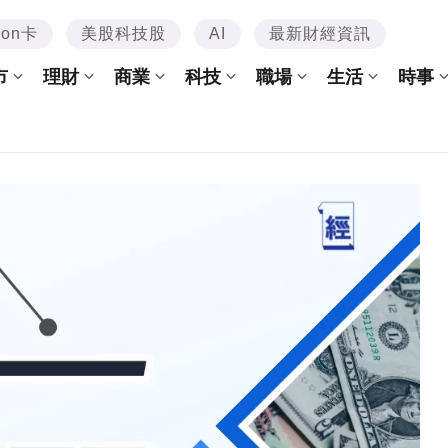
mon卡
美股科技股
AI
最新財經資訊
市
理財
商業
科技
職場
生活
時事