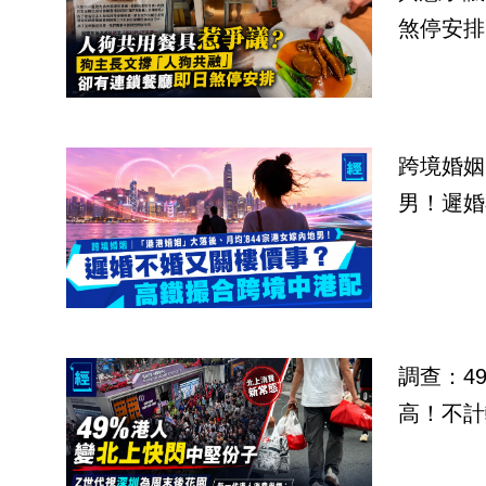
煞停安排
跨境婚姻
男！遲婚
調查：4
高！不計