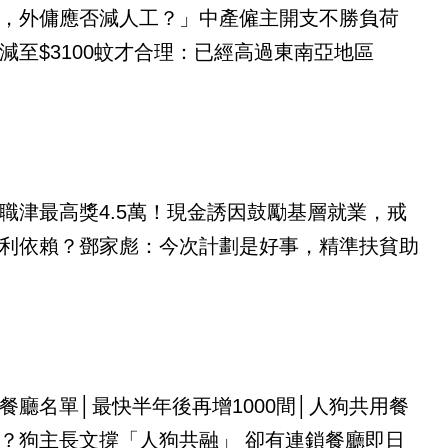
，外傭應否減人工？」中產僱主開支不勝負荷
減至$3100蚊才合理：已經高過東南亞地區
職津最高獎4.5萬！現金誘因鼓勵基層就業，戒
利依賴？鄧家彪：今次計劃是好事，精準扶貧助
餐廳名單│最快半年後再增1000間│人狗共用餐
？狗主長文撐「人狗共融」 卻有連鎖餐廳即日