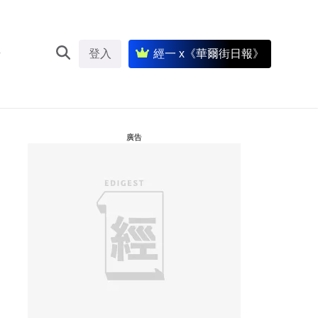
登入
經一 x《華爾街日報》
廣告