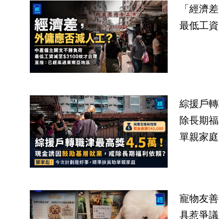
「經濟差
最低工資
綜援戶轉
除長期福
單親家庭
寵物友善
具惹爭議