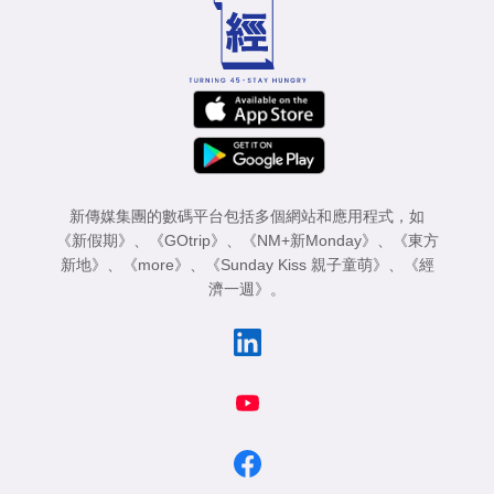
新傳媒集團的數碼平台包括多個網站和應用程式，如
《新假期》
、
《GOtrip》
、
《NM+新Monday》
、
《東方
新地》
、
《more》
、
《Sunday Kiss 親子童萌》
、
《經
濟一週》
。