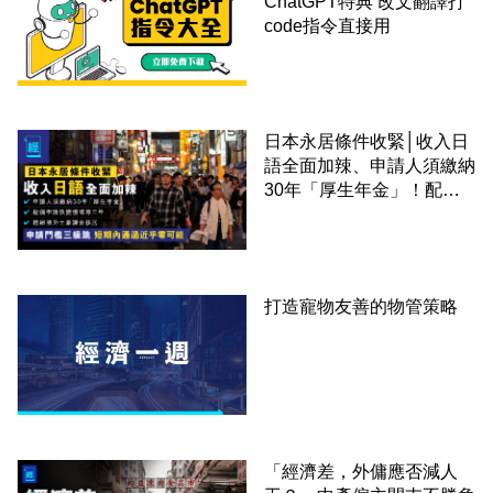
ChatGPT特典 改文翻譯打
code指令直接用
日本永居條件收緊│收入日
語全面加辣、申請人須繳納
30年「厚生年金」！配偶
申請快變慢 趕絕境外土豪
課金移居
打造寵物友善的物管策略
「經濟差，外傭應否減人