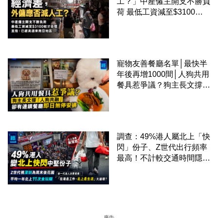
工？」中產僱主開支不勝負
荷 最低工資減至$3100蚊
才合理：已經高過東南亞地
區
寵物友善餐廳名單│最快半
年後再增1000間│人狗共用
餐具惹爭議？狗主長文撐
「人狗共融」 卻有連鎖餐
廳即日煞停安排
調查：49%港人屬北上「快
閃」份子、Z世代出行頻率
最高！不計較交通時間隱形
成本 跨境擁抱大灣區生活
圈
廣告