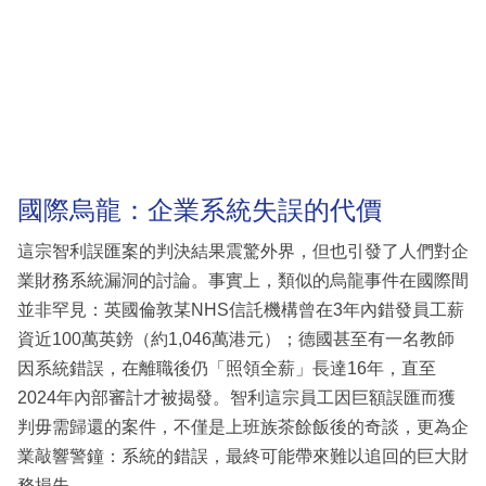
國際烏龍：企業系統失誤的代價
這宗智利誤匯案的判決結果震驚外界，但也引發了人們對企
業財務系統漏洞的討論。事實上，類似的烏龍事件在國際間
並非罕見：英國倫敦某NHS信託機構曾在3年內錯發員工薪
資近100萬英鎊（約1,046萬港元）；德國甚至有一名教師
因系統錯誤，在離職後仍「照領全薪」長達16年，直至
2024年內部審計才被揭發。智利這宗員工因巨額誤匯而獲
判毋需歸還的案件，不僅是上班族茶餘飯後的奇談，更為企
業敲響警鐘：系統的錯誤，最終可能帶來難以追回的巨大財
務損失。