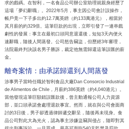
求的戲碼。在智利，一名食品公司辦公室助理就親身經歷了
這場「夢幻辭職」。2022年5月，事主因公司會計誤操作，
帳戶竟一下子多出約12.7萬英鎊（約133萬港元），相當於
其月薪的約329倍。這筆巨款的出現，立即引發了一連串戲
劇性的發展：事主在最初口頭同意退還後，短短3天內便火
速辭職，隨後人間蒸發。公司怒告竊盜，但歷經3年審理，
法院最終判決該名男子勝訴，裁定他無需歸還這筆誤匯的薪
金。
離奇案情：由承諾歸還到人間蒸發
涉事男子當時任職於智利食品大廠Dan Consorcio Industrial
de Alimentos de Chile，月薪約386英鎊（約4,040港元）。
當他發現這筆巨額錯誤匯款後，曾主動通報公司人力資源
部，並口頭承諾會處理退款事宜。然而，就在與公司會面商
討的3日後，男子卻透過律師遞交辭呈，隨後再未現身。食
品公司對此大為光火，認為事主涉嫌盜竊與侵占，隨即對其
提出刑事訴訟，一旦罪成，最高可面臨540天監禁及罰款。