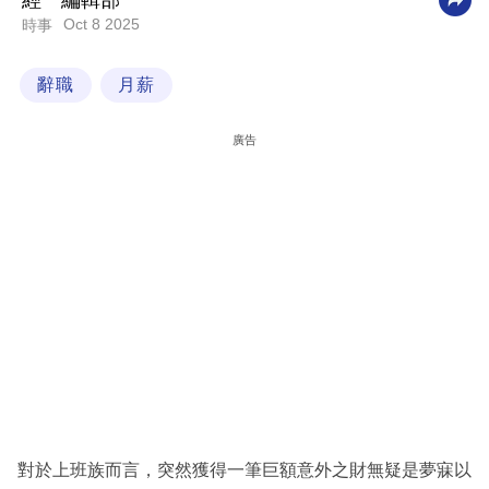
經一編輯部
Oct 8 2025
時事
科
技
辭職
月薪
職
場
廣告
生
活
時
事
專
欄
訂
閱
專
對於上班族而言，突然獲得一筆巨額意外之財無疑是夢寐以
區