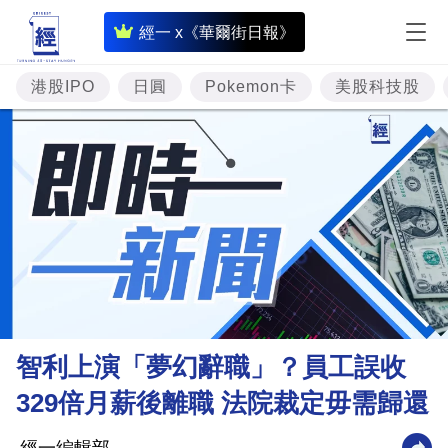
即
經一 x《華爾街日報》
時
財
港股IPO
日圓
Pokemon卡
美股科技股
經
專
題
投
資
樓
市
理
智利上演「夢幻辭職」？員工誤收
財
329倍月薪後離職 法院裁定毋需歸還
商
業