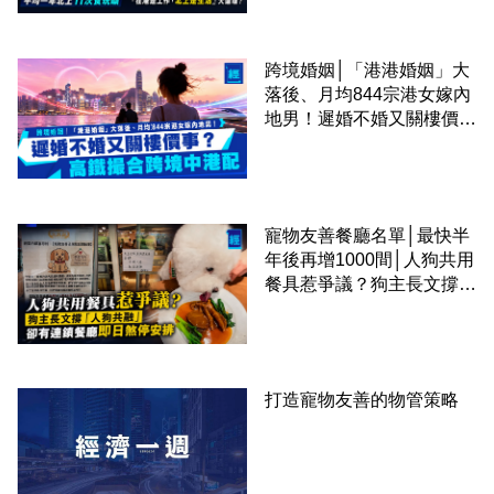
圈
跨境婚姻│「港港婚姻」大
落後、月均844宗港女嫁內
地男！遲婚不婚又關樓價
事？高鐵撮合跨境中港配
寵物友善餐廳名單│最快半
年後再增1000間│人狗共用
餐具惹爭議？狗主長文撐
「人狗共融」 卻有連鎖餐
廳即日煞停安排
打造寵物友善的物管策略