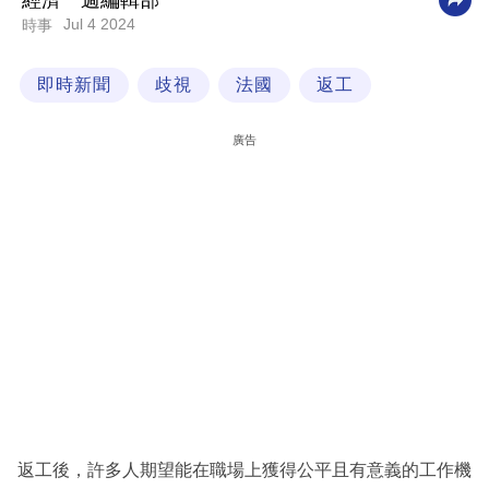
經濟一週編輯部
Jul 4 2024
時事
科
技
即時新聞
歧視
法國
返工
職
場
廣告
生
活
時
事
專
欄
訂
閱
專
返工後，許多人期望能在職場上獲得公平且有意義的工作機
區