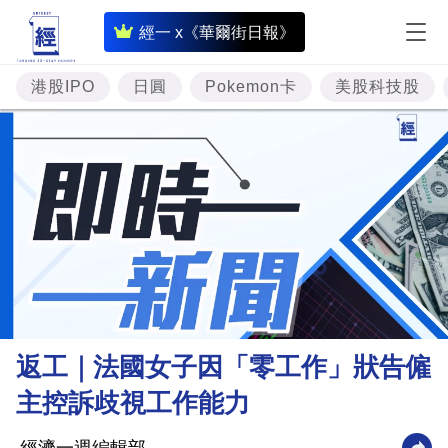
即
經一 x《華爾街日報》
時
財
港股IPO
日圓
Pokemon卡
美股科技股
經
專
題
投
資
樓
市
理
返工｜法國女子因「零工作」狀告僱
財
主控訴歧視工作能力
商
業