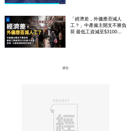
「經濟差，外傭應否減人
工？」中產僱主開支不勝負
荷 最低工資減至$3100蚊
才合理：已經高過東南亞地
區
廣告