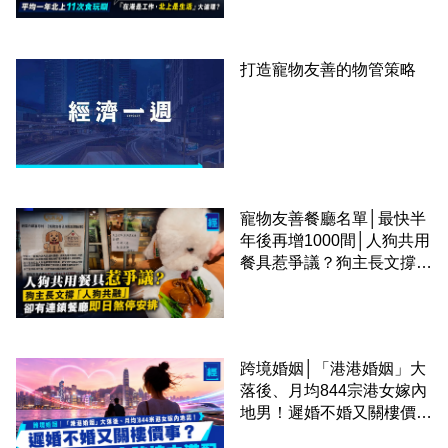
圈
打造寵物友善的物管策略
寵物友善餐廳名單│最快半
年後再增1000間│人狗共用
餐具惹爭議？狗主長文撐
「人狗共融」 卻有連鎖餐
廳即日煞停安排
跨境婚姻│「港港婚姻」大
落後、月均844宗港女嫁內
地男！遲婚不婚又關樓價
事？高鐵撮合跨境中港配