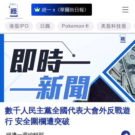
即
經一 x《華爾街日報》
時
財
港股IPO
日圓
Pokemon卡
美股科技股
經
專
題
投
資
樓
市
理
數千人民主黨全國代表大會外反戰遊
財
行 安全圍欄遭突破
商
業