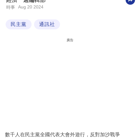
經濟一週編輯部
Aug 20 2024
時事
科
技
民主黨
通訊社
職
場
廣告
生
活
時
事
專
欄
訂
閱
專
數千人在民主黨全國代表大會外遊行，反對加沙戰爭
區