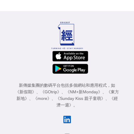
新傳媒集團的數碼平台包括多個網站和應用程式，如
《新假期》
、
《GOtrip》
、
《NM+新Monday》
、
《東方
新地》
、
《more》
、
《Sunday Kiss 親子童萌》
、
《經
濟一週》
。