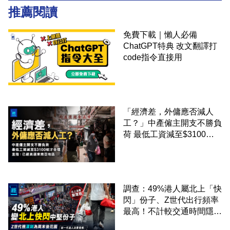
推薦閱讀
免費下載｜懶人必備
ChatGPT特典 改文翻譯打
code指令直接用
「經濟差，外傭應否減人
工？」中產僱主開支不勝負
荷 最低工資減至$3100蚊
才合理：已經高過東南亞地
區
調查：49%港人屬北上「快
閃」份子、Z世代出行頻率
最高！不計較交通時間隱形
成本 跨境擁抱大灣區生活